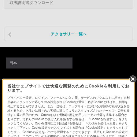
取扱説明書ダウンロード
アクセサリー一覧へ
日本
当社ウェブサイトでは快適な閲覧のためにCookieを利用してお
ソニーストアでのお買い物にあたって
ります。
プライバシー設定、ログイン、フォームへの入力等、サービスのリクエストに相当する利
用者のアクションに応じてのみ設定されるCookieは通常、必須Cookieと呼ばれ、利用を
停止することができません。また、当社は、ウェブサイトにおけるお客様の利用状況を分
会社情報
採用情報
特約店のご案内
ニュースリリース
析するため、あるいは個々のお客様に対してよりカスタマイズされたサービス・広告を提
環境情報
My Sony 利用規約
供する等の目的のため、Cookieおよび類似技術を使用して一定の情報を収集する場合が
あります。それらのCookieの受け入れを拒否する場合は、「Cookieを拒否する」をクリ
ックしてください。Cookie使用にご同意頂ける場合は、「Cookieを受け入れる」をクリ
ックして下さい。Cookie設定をカスタマイズする場合は「Cookie設定」をクリックして
ください。Cookieの設定をいつでも管理することができます。選択したCookieの設定に
よっては、このウェブサイトの機能の一部が使用できなくなる場合があります。 詳細に