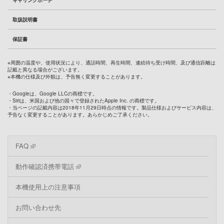
キャリングポーチ
取扱説明書
保証書
※周囲の温度や、使用状況により、通話時間、再生時間、連続待ち受け時間、及び通信距離は
記載と異なる場合がございます。
※本機の仕様及び外観は、予告無く変更することがあります。
・Googleは、Google LLCの商標です。
・Siriは、米国および他の国々で登録されたApple Inc. の商標です。
・当ページの記載内容は2018年11月29日時点の情報です。製品仕様およびサービス内容は、
予告なく変更することがあります。あらかじめご了承ください。
FAQ
動作確認済携帯電話
本機使用上の注意事項
お問い合わせ先