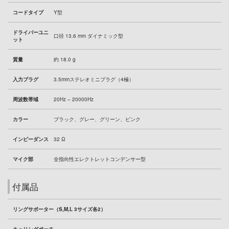
コードタイプ
Y型
ドライバーユニ
口径 13.6 mm ダイナミック型
ット
質量
約 18.0 g
入力プラグ
3.5mmステレオミニプラグ（4極）
周波数帯域
20Hz – 20000Hz
カラー
ブラック、グレー、グリーン、ピンク
インピーダンス
32 Ω
マイク部
全指向性エレクトレットコンデンサー型
付属品
リングサポーター（S,M,L 3サイズ各2）