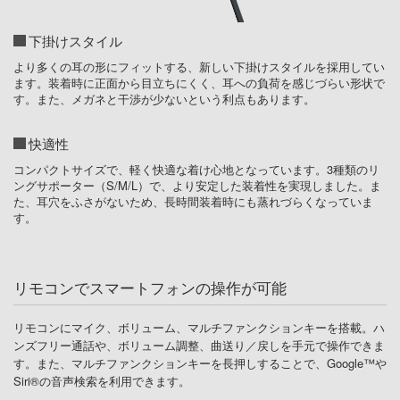
下掛けスタイル
より多くの耳の形にフィットする、新しい下掛けスタイルを採用してい
ます。装着時に正面から目立ちにくく、耳への負荷を感じづらい形状で
す。また、メガネと干渉が少ないという利点もあります。
快適性
コンパクトサイズで、軽く快適な着け心地となっています。3種類のリ
ングサポーター（S/M/L）で、より安定した装着性を実現しました。ま
た、耳穴をふさがないため、長時間装着時にも蒸れづらくなっていま
す。
リモコンでスマートフォンの操作が可能
リモコンにマイク、ボリューム、マルチファンクションキーを搭載。ハ
ンズフリー通話や、ボリューム調整、曲送り／戻しを手元で操作できま
す。また、マルチファンクションキーを長押しすることで、Google™や
Siri®の音声検索を利用できます。