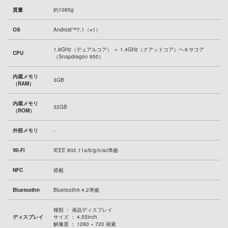
質量
約1085g
OS
Android™7.1（※1）
1.8GHz（デュアルコア） ＋ 1.4GHz（クアッドコア）ヘキサコア
CPU
（Snapdragon 650）
内蔵メモリ
3GB
（RAM）
内蔵メモリ
32GB
（ROM）
外部メモリ
-
Wi-Fi
IEEE 802.11a/b/g/n/ac準拠
NFC
搭載
Bluetooth®
Bluetooth® 4.2準拠
種類 ： 液晶ディスプレイ
ディスプレイ
サイズ ： 4.55inch
解像度 ： 1280 × 720 画素