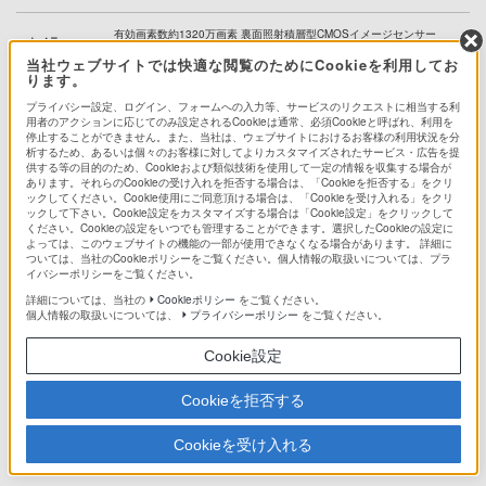
有効画素数約1320万画素 裏面照射積層型CMOSイメージセンサー
カメラ
Exmor RS for mobile
当社ウェブサイトでは快適な閲覧のためにCookieを利用してお
ります。
加速度／地磁気／GPS／ジャイロ／照度／気圧／気温／湿度／人感
センサー
プライバシー設定、ログイン、フォームへの入力等、サービスのリクエストに相当する利
（※2）
用者のアクションに応じてのみ設定されるCookieは通常、必須Cookieと呼ばれ、利用を
停止することができません。また、当社は、ウェブサイトにおけるお客様の利用状況を分
モータ
3軸（本体回転、頭上下、首左右）
析するため、あるいは個々のお客様に対してよりカスタマイズされたサービス・広告を提
供する等の目的のため、Cookieおよび類似技術を使用して一定の情報を収集する場合が
あります。それらのCookieの受け入れを拒否する場合は、「Cookieを拒否する」をクリ
LED
5 x 2 白、 RGB LED
ックしてください。Cookie使用にご同意頂ける場合は、「Cookieを受け入れる」をクリ
ックして下さい。Cookie設定をカスタマイズする場合は「Cookie設定」をクリックして
ください。Cookieの設定をいつでも管理することができます。選択したCookieの設定に
スピーカー
モノラルスピーカー
よっては、このウェブサイトの機能の一部が使用できなくなる場合があります。 詳細に
ついては、当社のCookieポリシーをご覧ください。個人情報の取扱いについては、プラ
イバシーポリシーをご覧ください。
マイク
7チャンネル マルチマイク
詳細については、当社の
Cookieポリシー
をご覧ください。
個人情報の取扱いについては、
プライバシーポリシー
をご覧ください。
接続端子
USB Type-C（データ転送）、DCジャック（給電用）
Cookie設定
電源
ACアダプター（36W）
Cookieを拒否する
電池容量
約2300mAh（内蔵電池）※使用時は電源に接続してください
Cookieを受け入れる
同梱品