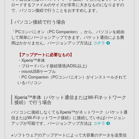
ロードするファイルのサイズが非常に大きなものになりますの
で、パソコン接続で行うことをおすすめします。
パソコン接続で行う場合
「PCコンパニオン（PC Companion）」から、パソコンを経由
して簡単にバージョンアップできます。パケット通信による費
用はかかりません。バージョンアップ方法は
コチラ
【アップデートに必要なもの】
・Xperia™本体
・ブロードバンド接続環境(ADSL以上)
・microUSBケーブル
・PC Companion（PCコンパニオン）がインストールされて
いるパソコン
Xperia™本体（パケット通信またはWi-Fiネットワーク
接続）で行う場合
パソコンに接続しなくてもXperia™がネットワーク（パケット通
信またはWi-Fiネットワーク接続）に接続していればバージョン
アップが可能です。バージョンアップ方法は
コチラ
※ソフトウェアのアップデートによって大容量のデータを送受信