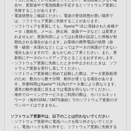
合や、更新途中で電池残量が不足するとソフトウェア更新に
失敗することがあります。
・電波状態をご確認ください。電波の受信状態が悪い場所で
は、ソフトウェア更新に失敗することがあります。
・ソフトウェアを更新しても、Xperia™ ULに登録された各種デ
ータ（連絡先、メール、静止画、楽曲データなど）は変更さ
れませんが、更新内容によってはお客様が設定した情報が初
期化される場合があります。お客様の携帯電話の状態（故
障・破損・水濡れなど）によってはデータの保護ができない
場合もありますので、あらかじめご了承ください。また、更
新前にデータのバックアップをとることをおすすめします。
・ソフトウェア更新に失敗したときや中止されたときは、ソフ
トウェア更新を実行し直してください。
・ソフトウェア更新後に初めて起動した際は、データ更新処理
のため、数分から数十分間、動作が遅くなる場合がありま
す。所要時間はXperia™ UL内のデータ量により異なります。
通常の動作速度に戻るまでは電源を切らないでください。
・海外でローミングサービスをご利用の際は、モバイルネット
ワーク（海外GSM／UMTS接続）でのソフトウェア更新のダ
ウンロードはできません。
ソフトウェア更新中は、以下のことは行わないでください
・ソフトウェア更新中に電池パックを取り外さないでくださ
い。電池パックを取り外すと、ソフトウェア更新に失敗する