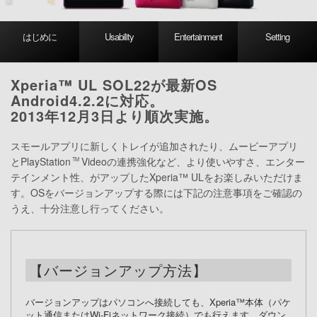
はじめに
Usability
Entertainment
Setting
Xperia™ UL SOL22が最新OS
Android4.2.2に対応。
2013年12月3日より順次実施。
スモールアプリに新しくトレイが追加されたり、ムービーアプリ
とPlayStation
Videoの連携強化など、より使いやすさ、エンター
TM
テインメント性、がアップしたXperia™ ULをお楽しみいただけま
す。OSをバージョンアップする際には下記の注意事項をご確認の
うえ、十分注意し行ってください。
【バージョンアップ方法】
バージョンアップはパソコンへ接続しても、Xperia™本体（パケ
ット通信またはWi-Fiネットワーク接続）でも行えます。ダウン