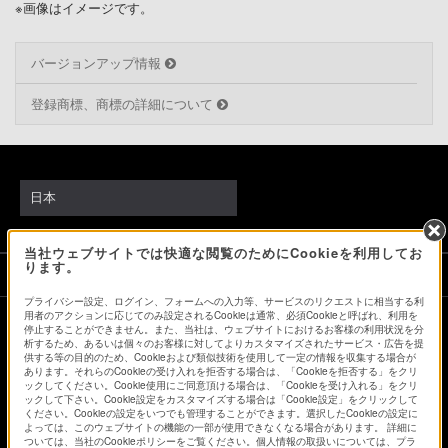
※画像はイメージです。
バージョンアップ情報
登録商標、商標の詳細について
日本
当社ウェブサイトでは快適な閲覧のためにCookieを利用してお
ります。
ソニーストアでのお買い物にあたって
プライバシー設定、ログイン、フォームへの入力等、サービスのリクエストに相当する利
用者のアクションに応じてのみ設定されるCookieは通常、必須Cookieと呼ばれ、利用を
停止することができません。また、当社は、ウェブサイトにおけるお客様の利用状況を分
会社情報
採用情報
特約店のご案内
ニュースリリース
析するため、あるいは個々のお客様に対してよりカスタマイズされたサービス・広告を提
供する等の目的のため、Cookieおよび類似技術を使用して一定の情報を収集する場合が
環境情報
My Sony 利用規約
あります。それらのCookieの受け入れを拒否する場合は、「Cookieを拒否する」をクリ
ックしてください。Cookie使用にご同意頂ける場合は、「Cookieを受け入れる」をクリ
ックして下さい。Cookie設定をカスタマイズする場合は「Cookie設定」をクリックして
ください。Cookieの設定をいつでも管理することができます。選択したCookieの設定に
よっては、このウェブサイトの機能の一部が使用できなくなる場合があります。 詳細に
ついては、当社のCookieポリシーをご覧ください。個人情報の取扱いについては、プラ