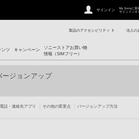
My Sonyに
サインイン
サインインす
製品のアクセシビリティ
法人の
ソニーストアお買い物
テンツ
キャンペーン
情報（SIMフリー）
 OSバージョンアップ
電話・連絡先アプリ
その他の変更点
バージョンアップ方法