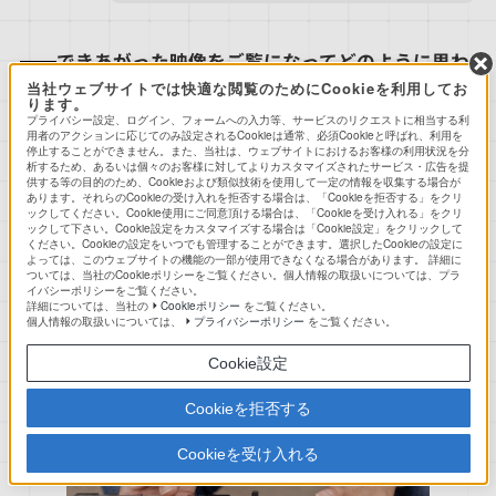
できあがった映像をご覧になってどのように思わ
当社ウェブサイトでは快適な閲覧のためにCookieを利用してお
れましたか？
ります。
プライバシー設定、ログイン、フォームへの入力等、サービスのリクエストに相当する利
用者のアクションに応じてのみ設定されるCookieは通常、必須Cookieと呼ばれ、利用を
停止することができません。また、当社は、ウェブサイトにおけるお客様の利用状況を分
析するため、あるいは個々のお客様に対してよりカスタマイズされたサービス・広告を提
ためしに映画を再生してみたのですが、これまで
供する等の目的のため、Cookieおよび類似技術を使用して一定の情報を収集する場合が
あります。それらのCookieの受け入れを拒否する場合は、「Cookieを拒否する」をクリ
の「Xperia」と比べて、1枚ベールが剥がれたよ
ックしてください。Cookie使用にご同意頂ける場合は、「Cookieを受け入れる」をクリ
ックして下さい。Cookie設定をカスタマイズする場合は「Cookie設定」をクリックして
うな、映像がさらに手前に感じられるような立体
［Xperia］
ください。Cookieの設定をいつでも管理することができます。選択したCookieの設定に
ディスプレイ
感、奥行き感を感じられるようになりました。ス
よっては、このウェブサイトの機能の一部が使用できなくなる場合があります。 詳細に
画質設計担当
ついては、当社のCookieポリシーをご覧ください。個人情報の取扱いについては、プラ
ピーカーが大きく進化したこともあり、使い古さ
松原
イバシーポリシーをご覧ください。
れた表現かも知れませんが、プライベートシアタ
詳細については、当社の
Cookieポリシー
をご覧ください。
個人情報の取扱いについては、
プライバシーポリシー
をご覧ください。
ーにいるかのような感覚で映画鑑賞に没入できま
した。
Cookie設定
Cookieを拒否する
Cookieを受け入れる