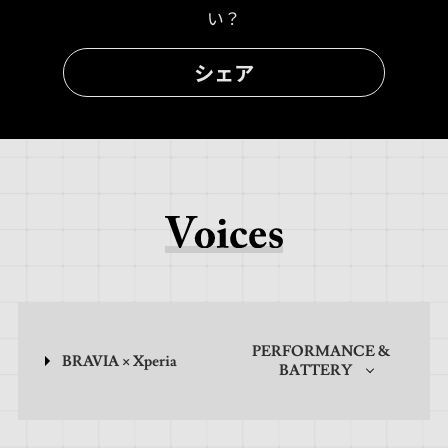
い？
シェア
PERFORMANCE &
BRAVIA × Xperia
BATTERY