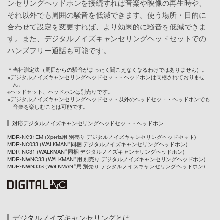
ンセリングヘッドホンを接続すれば音楽や映像の再生時や、
それ以外でも周囲の騒音を低減できます。使う場所・目的に
合わせて設定を変更すれば、より効果的に騒音を低減できま
す。また、デジタルノイズキャンセリングヘッドセットでの
ハンズフリー通話も可能です。
＊当社測定法（周囲からの騒音がまったく聞こえなくなるわけではありません）。
※デジタルノイズキャンセリングヘッドセット・ヘッドホンは同梱されておりませ
ん。
※ヘッドセット、ヘッドホンは別売りです。
※デジタルノイズキャンセリングヘッドセット以外のヘッドセット・ヘッドホンでも
音楽を楽しむことは可能です。
対応デジタルノイズキャンセリングヘッドセット・ヘッドホン
MDR-NC31EM (Xperia用 別売り デジタルノイズキャンセリングヘッドセット)
MDR-NC033 (WALKMAN
同梱 デジタルノイズキャンセリングヘッドホン)
®
MDR-NC31 (WALKMAN
同梱 デジタルノイズキャンセリングヘッドホン)
®
MDR-NWNC33 (WALKMAN
用 別売り デジタルノイズキャンセリングヘッドホン)
®
MDR-NWN33S (WALKMAN
用 別売り デジタルノイズキャンセリングヘッドホン)
®
デジタルノイズキャンセリングとは