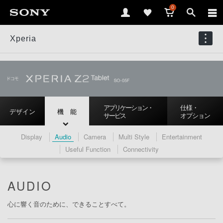
0
Xperia
アプリケーション・
仕様・
デザイン
機 能
サービス
オプション
Display
Audio
Camera
Multi Style
Entertainment
Useful Function
Connectivity
AUDIO
心に響く音のために、できることすべて。