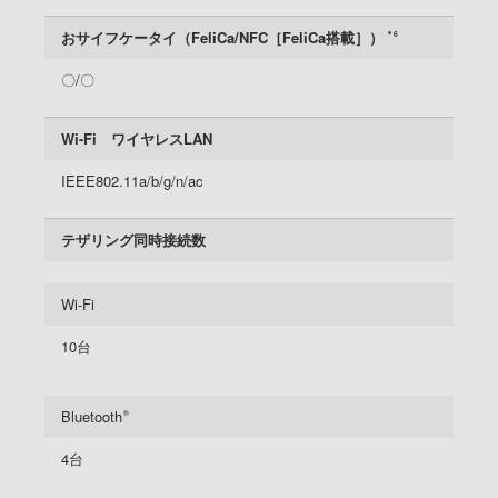
おサイフケータイ（FeliCa/NFC［FeliCa搭載］）
＊6
〇/〇
Wi-Fi ワイヤレスLAN
IEEE802.11a/b/g/n/ac
テザリング同時接続数
Wi-Fi
10台
Bluetooth
®
4台