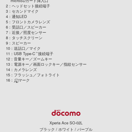
microSDカード挿入口
2：ヘッドセット接続端子
3：セカンドマイク
4：通知LED
5：フロントカメラレンズ
6：受話口／スピーカー
7：近接／照度センサー
8：タッチスクリーン
9：スピーカー
10：送話口／マイク
11：USB Type-C
接続端子
™
12：音量キー／ズームキー
13：電源キー／画面ロックキー／指紋センサー
14：カメラレンズ
15：フラッシュ／フォトライト
16：
マーク
Xperia Ace SO-02L
ブラック / ホワイト / パープル