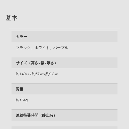
基本
カラー
ブラック、ホワイト、パープル
サイズ（高さ×幅×厚さ）
約140㎜×約67㎜×約9.3㎜
質量
約154g
連続待受時間（静止時）