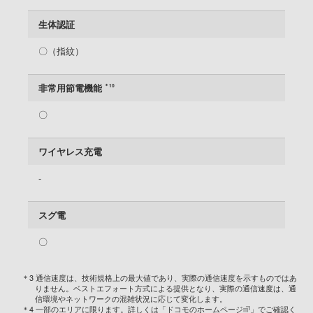
生体認証
〇（指紋）
非常用節電機能
＊10
〇
ワイヤレス充電
-
スグ電
〇
＊3 通信速度は、技術規格上の最大値であり、実際の通信速度を示すものではあ
りません。ベストエフォート方式による提供となり、実際の通信速度は、通
信環境やネットワークの混雑状況に応じて変化します。
＊4 一部のエリアに限ります。詳しくは「
ドコモのホームページ
」でご確認く