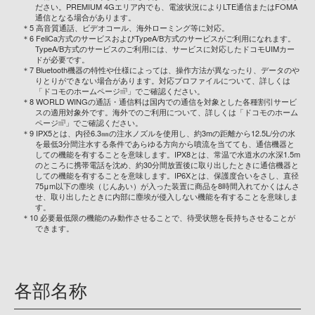
ださい。PREMIUM 4Gエリア内でも、電波状況によりLTE通信またはFOMA
通信となる場合があります。
＊5 高音質通話、ビデオコール、海外ローミング等に対応。
＊6 FeliCa方式のサービスおよびTypeA/B方式のサービスがご利用になれます。
TypeA/B方式のサービスのご利用には、サービスに対応したドコモUIMカー
ドが必要です。
＊7 Bluetooth機器の特性や仕様によっては、操作方法が異なったり、データのや
りとりができない場合があります。対応プロファイルについて、詳しくは
「
ドコモのホームページ
」でご確認ください。
＊8 WORLD WINGの通話・通信料は国内での通信を対象とした各種割引サービ
スの適用対象外です。海外でのご利用について、詳しくは「
ドコモのホーム
ページ
」でご確認ください。
＊9 IPX5とは、内径6.3㎜の注水ノズルを使用し、約3mの距離から12.5L/分の水
を最低3分間注水する条件であらゆる方向から噴流を当てても、通信機器と
しての機能を有することを意味します。IPX8とは、常温で水道水の水深1.5m
のところに携帯電話を沈め、約30分間放置後に取り出したときに通信機器と
しての機能を有することを意味します。IP6Xとは、保護度合いをさし、直径
75μm以下の塵埃（じんあい）が入った装置に商品を8時間入れてかくはんさ
せ、取り出したときに内部に塵埃が侵入しない機能を有することを意味しま
す。
＊10 必要最低限の機能のみ動作させることで、待受状態を長持ちさせることが
できます。
各部名称