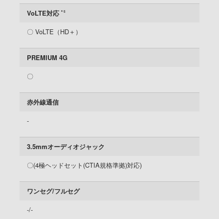
VoLTE対応
＊5
〇 VoLTE（HD＋）
PREMIUM 4G
〇
赤外線通信
-
3.5mmオーディオジャック
〇(4極ヘッドセット(CTIA規格準拠)対応)
ワンセグ/フルセグ
-/-