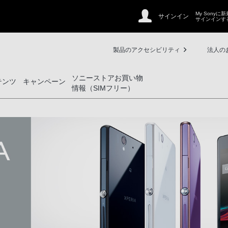
My Sonyに
サインイン
サインインす
製品のアクセシビリティ
法人の
ソニーストアお買い物
テンツ
キャンペーン
情報（SIMフリー）