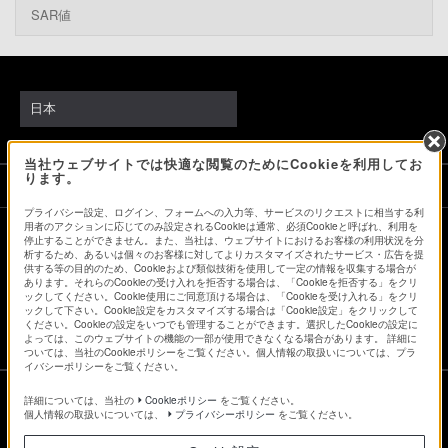
SAR値
日本
当社ウェブサイトでは快適な閲覧のためにCookieを利用してお
ります。
ソニーストアでのお買い物にあたって
プライバシー設定、ログイン、フォームへの入力等、サービスのリクエストに相当する利
用者のアクションに応じてのみ設定されるCookieは通常、必須Cookieと呼ばれ、利用を
停止することができません。また、当社は、ウェブサイトにおけるお客様の利用状況を分
会社情報
採用情報
特約店のご案内
ニュースリリース
析するため、あるいは個々のお客様に対してよりカスタマイズされたサービス・広告を提
供する等の目的のため、Cookieおよび類似技術を使用して一定の情報を収集する場合が
環境情報
My Sony 利用規約
あります。それらのCookieの受け入れを拒否する場合は、「Cookieを拒否する」をクリ
ックしてください。Cookie使用にご同意頂ける場合は、「Cookieを受け入れる」をクリ
ックして下さい。Cookie設定をカスタマイズする場合は「Cookie設定」をクリックして
ください。Cookieの設定をいつでも管理することができます。選択したCookieの設定に
よっては、このウェブサイトの機能の一部が使用できなくなる場合があります。 詳細に
ついては、当社のCookieポリシーをご覧ください。個人情報の取扱いについては、プラ
イバシーポリシーをご覧ください。
詳細については、当社の
Cookieポリシー
をご覧ください。
個人情報の取扱いについては、
プライバシーポリシー
をご覧ください。
ご利用条件