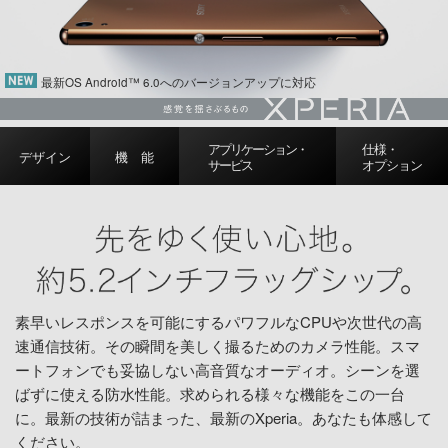
最新OS Android™ 6.0へのバージョンアップに対応
アプリケーション・
仕様・
デザイン
機 能
サービス
オプション
素早いレスポンスを可能にするパワフルなCPUや次世代の高
速通信技術。
その瞬間を美しく撮るためのカメラ性能。スマ
ートフォンでも妥協しない高音質なオーディオ。シーンを選
ばずに使える防水性能。
求められる様々な機能をこの一台
に。
最新の技術が詰まった、最新のXperia。あなたも体感して
ください。