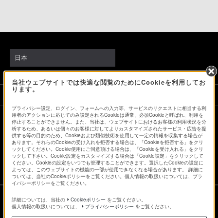
日本
当社ウェブサイトでは快適な閲覧のためにCookieを利用してお
ります。
ソニーストアでのお買い物にあたって
プライバシー設定、ログイン、フォームへの入力等、サービスのリクエストに相当する利
用者のアクションに応じてのみ設定されるCookieは通常、必須Cookieと呼ばれ、利用を
停止することができません。また、当社は、ウェブサイトにおけるお客様の利用状況を分
会社情報
採用情報
特約店のご案内
ニュースリリース
析するため、あるいは個々のお客様に対してよりカスタマイズされたサービス・広告を提
供する等の目的のため、Cookieおよび類似技術を使用して一定の情報を収集する場合が
環境情報
My Sony 利用規約
あります。それらのCookieの受け入れを拒否する場合は、「Cookieを拒否する」をクリ
ックしてください。Cookie使用にご同意頂ける場合は、「Cookieを受け入れる」をクリ
ックして下さい。Cookie設定をカスタマイズする場合は「Cookie設定」をクリックして
ください。Cookieの設定をいつでも管理することができます。選択したCookieの設定に
よっては、このウェブサイトの機能の一部が使用できなくなる場合があります。 詳細に
ついては、当社のCookieポリシーをご覧ください。個人情報の取扱いについては、プラ
イバシーポリシーをご覧ください。
詳細については、当社の
Cookieポリシー
をご覧ください。
個人情報の取扱いについては、
プライバシーポリシー
をご覧ください。
ご利用条件