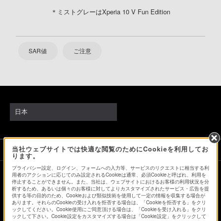
＊ミストグレーはXperia 10 V Fun Edition
SAR値
ご注意
日本
当社ウェブサイトでは快適な閲覧のためにCookieを利用してお
ソニーストアでのお買い物にあたって
ります。
プライバシー設定、ログイン、フォームへの入力等、サービスのリクエストに相当する利
用者のアクションに応じてのみ設定されるCookieは通常、必須Cookieと呼ばれ、利用を
停止することができません。また、当社は、ウェブサイトにおけるお客様の利用状況を分
会社情報
採用情報
特約店のご案内
ニュースリリース
析するため、あるいは個々のお客様に対してよりカスタマイズされたサービス・広告を提
環境情報
My Sony 利用規約
供する等の目的のため、Cookieおよび類似技術を使用して一定の情報を収集する場合が
あります。それらのCookieの受け入れを拒否する場合は、「Cookieを拒否する」をクリ
ックしてください。Cookie使用にご同意頂ける場合は、「Cookieを受け入れる」をクリ
ックして下さい。Cookie設定をカスタマイズする場合は「Cookie設定」をクリックして