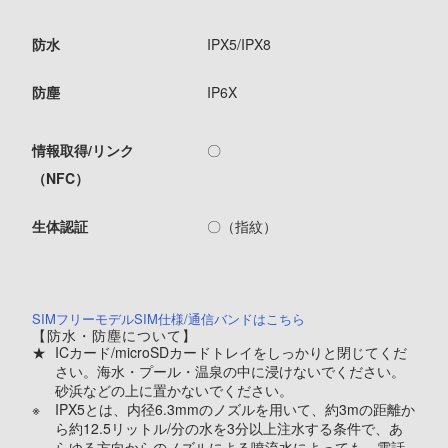
防水
IPX5/IPX8
防塵
IP6X
情報取得/リンク
〇
（NFC）
生体認証
〇（指紋）
SIMフリーモデルSIM仕様/通信バンドはこちら
【防水・防塵について】
★
ICカード/microSDカードトレイをしっかりと閉じてくだ
さい。海水・プール・温泉の中に浸けないでください。
砂浜などの上に置かないでください。
※
IPX5とは、内径6.3mmのノズルを用いて、約3mの距離か
ら約12.5リットル/分の水を3分以上注水する条件で、あ
らゆる方向からのノズルによる噴流水によっても、電話