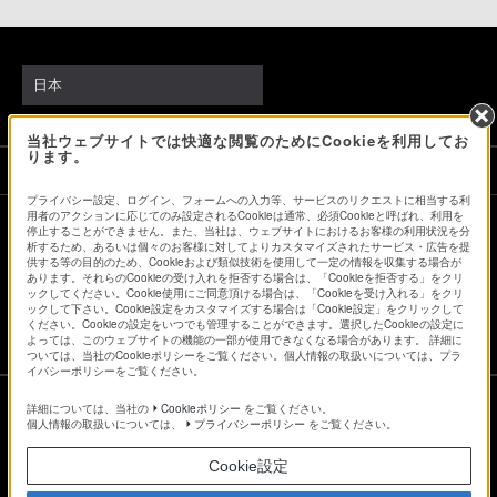
日本
当社ウェブサイトでは快適な閲覧のためにCookieを利用してお
ります。
ソニーストアでのお買い物にあたって
プライバシー設定、ログイン、フォームへの入力等、サービスのリクエストに相当する利
用者のアクションに応じてのみ設定されるCookieは通常、必須Cookieと呼ばれ、利用を
停止することができません。また、当社は、ウェブサイトにおけるお客様の利用状況を分
会社情報
採用情報
特約店のご案内
ニュースリリース
析するため、あるいは個々のお客様に対してよりカスタマイズされたサービス・広告を提
供する等の目的のため、Cookieおよび類似技術を使用して一定の情報を収集する場合が
環境情報
My Sony 利用規約
あります。それらのCookieの受け入れを拒否する場合は、「Cookieを拒否する」をクリ
ックしてください。Cookie使用にご同意頂ける場合は、「Cookieを受け入れる」をクリ
ックして下さい。Cookie設定をカスタマイズする場合は「Cookie設定」をクリックして
ください。Cookieの設定をいつでも管理することができます。選択したCookieの設定に
よっては、このウェブサイトの機能の一部が使用できなくなる場合があります。 詳細に
ついては、当社のCookieポリシーをご覧ください。個人情報の取扱いについては、プラ
イバシーポリシーをご覧ください。
詳細については、当社の
Cookieポリシー
をご覧ください。
個人情報の取扱いについては、
プライバシーポリシー
をご覧ください。
ご利用条件
Cookie設定
プライバシーポリシー
正しい表示への取り組み