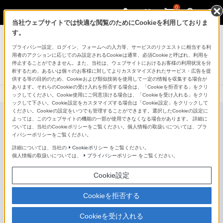
0
当社ウェブサイトでは快適な閲覧のためにCookieを利用しておりま
コンポーネントオーディオ
す。
プライバシー設定、ログイン、フォームへの入力等、サービスのリクエストに相当する利
3ウェイ・スピーカーシステム
用者のアクションに応じてのみ設定されるCookieは通常、必須Cookieと呼ばれ、利用を
SS-CS5M2
停止することができません。また、当社は、ウェブサイトにおけるお客様の利用状況を分
析するため、あるいは個々のお客様に対してよりカスタマイズされたサービス・広告を提
新発売
NEW
供する等の目的のため、Cookieおよび類似技術を使用して一定の情報を収集する場合が
あります。それらのCookieの受け入れを拒否する場合は、「Cookieを拒否する」をクリ
ックしてください。Cookie使用にご同意頂ける場合は、「Cookieを受け入れる」をクリ
ックして下さい。Cookie設定をカスタマイズする場合は「Cookie設定」をクリックして
ください。Cookieの設定をいつでも管理することができます。選択したCookieの設定に
よっては、このウェブサイトの機能の一部が使用できなくなる場合があります。 詳細に
ついては、当社のCookieポリシーをご覧ください。個人情報の取扱いについては、プラ
イバシーポリシーをご覧ください。
詳細については、当社の
Cookieポリシー
をご覧ください。
個人情報の取扱いについては、
プライバシーポリシー
をご覧ください。
Cookie設定
Cookieを拒否する
Cookieを受け入れる