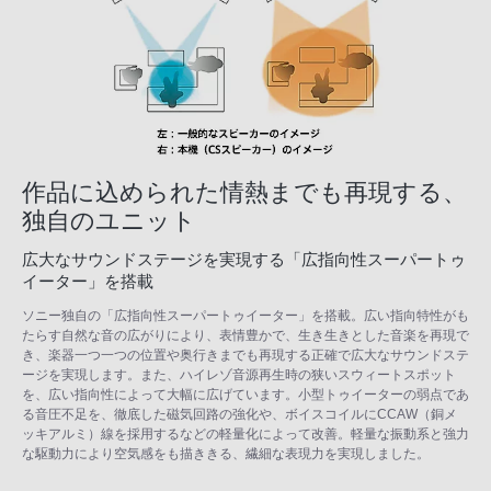
作品に込められた情熱までも再現する、
独自のユニット
広大なサウンドステージを実現する「広指向性スーパートゥ
イーター」を搭載
ソニー独自の「広指向性スーパートゥイーター」を搭載。広い指向特性がも
たらす自然な音の広がりにより、表情豊かで、生き生きとした音楽を再現で
き、楽器一つ一つの位置や奥行きまでも再現する正確で広大なサウンドステ
ージを実現します。また、ハイレゾ音源再生時の狭いスウィートスポット
を、広い指向性によって大幅に広げています。小型トゥイーターの弱点であ
る音圧不足を、徹底した磁気回路の強化や、ボイスコイルにCCAW（銅メ
ッキアルミ）線を採用するなどの軽量化によって改善。軽量な振動系と強力
な駆動力により空気感をも描ききる、繊細な表現力を実現しました。