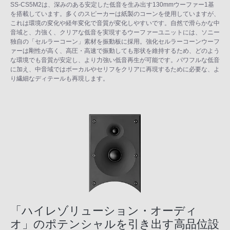
SS-CS5M2は、深みのある安定した低音を生み出す130mmウーファー1基
を搭載しています。多くのスピーカーは紙製のコーンを使用していますが、
これは環境の変化や経年変化で音質が変化しやすいです。自然で滑らかな中
音域と、力強く、クリアな低音を実現するウーファーユニットには、ソニー
独自の「セルラーコーン」素材を振動板に採用。強化セルラーコーンウーフ
ァーは剛性が高く、高圧・高速で振動しても形状を維持するため、どのよう
な環境でも音質が安定し、より力強い低音再生が可能です。パワフルな低音
に加え、中音域ではボーカルやセリフをクリアに再現するために必要な、よ
り繊細なディテールも再現します。
「ハイレゾリューション・オーディ
オ」のポテンシャルを引き出す高品位設