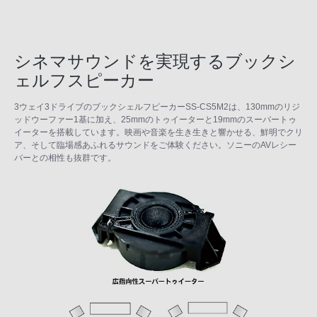
シネマサウンドを実現するブックシ
ェルフスピーカー
3ウェイ3ドライブのブックシェルフピーカーSS-CS5M2は、130mmのリジ
ッドウーファー1基に加え、25mmのトゥイーターと19mmのスーパートゥ
イーターを搭載しています。映画や音楽を生き生きと響かせる、鮮明でクリ
ア、そして臨場感あふれるサウンドをご体験ください。ソニーのAVレシー
バーとの相性も抜群です。