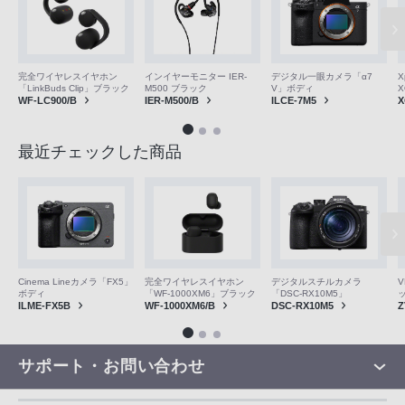
完全ワイヤレスイヤホン
インイヤーモニター IER-
デジタル一眼カメラ「α7
X
「LinkBuds Clip」ブラック
M500 ブラック
V」ボディ
X
WF-LC900/B
IER-M500/B
ILCE-7M5
X
最近チェックした商品
V
Cinema Lineカメラ「FX5」
完全ワイヤレスイヤホン
デジタルスチルカメラ
ボディ
「WF-1000XM6」ブラック
「DSC-RX10M5」
Z
ILME-FX5B
WF-1000XM6/B
DSC-RX10M5
サポート・お問い合わせ