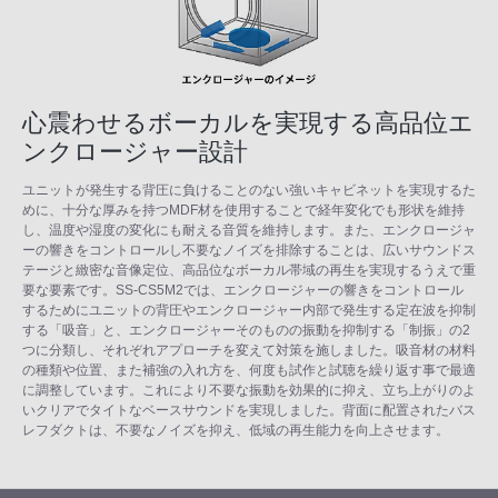
心震わせるボーカルを実現する高品位エ
ンクロージャー設計
ユニットが発生する背圧に負けることのない強いキャビネットを実現するた
めに、十分な厚みを持つMDF材を使用することで経年変化でも形状を維持
し、温度や湿度の変化にも耐える音質を維持します。また、エンクロージャ
ーの響きをコントロールし不要なノイズを排除することは、広いサウンドス
テージと緻密な音像定位、高品位なボーカル帯域の再生を実現するうえで重
要な要素です。SS-CS5M2では、エンクロージャーの響きをコントロール
するためにユニットの背圧やエンクロージャー内部で発生する定在波を抑制
する「吸音」と、エンクロージャーそのものの振動を抑制する「制振」の2
つに分類し、それぞれアプローチを変えて対策を施しました。吸音材の材料
の種類や位置、また補強の入れ方を、何度も試作と試聴を繰り返す事で最適
に調整しています。これにより不要な振動を効果的に抑え、立ち上がりのよ
いクリアでタイトなベースサウンドを実現しました。背面に配置されたバス
レフダクトは、不要なノイズを抑え、低域の再生能力を向上させます。