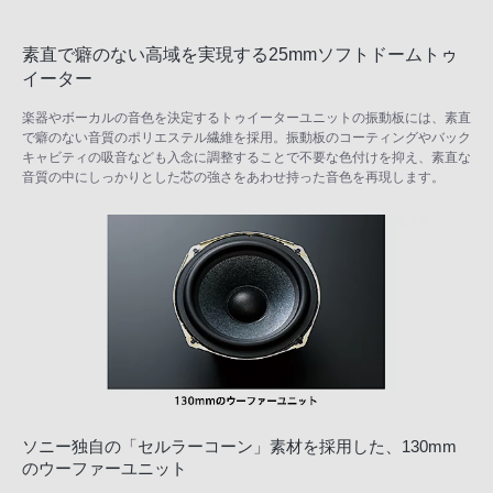
素直で癖のない高域を実現する25mmソフトドームトゥ
イーター
楽器やボーカルの音色を決定するトゥイーターユニットの振動板には、素直
で癖のない音質のポリエステル繊維を採用。振動板のコーティングやバック
キャビティの吸音なども入念に調整することで不要な色付けを抑え、素直な
音質の中にしっかりとした芯の強さをあわせ持った音色を再現します。
ソニー独自の「セルラーコーン」素材を採用した、130mm
のウーファーユニット