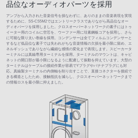
品位なオーディオパーツを採用
アンプから入力された音楽信号を損なわずに、ありのままの音楽表現を実現
するために、SS-CS5M2ではエントリークラスでありながら高品位なオー
ディオパーツを採用しました。クロスオーバーネットワークの素子にはトゥ
イーター用のコイルに空芯を、ウーファー用に珪素鋼板コアを採用し、さら
に可能な限り太い巻線を採用。コンデンサーは全てフィルムコンデンサーと
するなど低品位な素子では失われがちな音楽情報の欠損を最小限に留め、エ
ネルギッシュでありながら繊細な感情の変化まで表現します。スピーカータ
ーミナルには真鍮専用ターミナルを採用。ターミナルのマウントは、キャビ
ネットの開口部が最小限になるように配慮して振動を抑えています。大型の
ターミナルはケーブルの接続作業が容易でYプラグやバナナプラグにも対
応。真鍮製ターミナルの内側軸を削り出すことで、直接コネクターを接続で
きる構造としたため、接触抵抗を減らし、クロスオーバーネットワークまで
の情報ロスを最小限に抑えました。