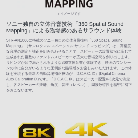
※ イメージです
ソニー独自の立体音響技術「360 Spatial Sound
Mapping」による臨場感のあるサラウンド体験
STR-AN1000に搭載のソニー独自の立体音響技術「360 Spatial Sound
Mapping」（サンロクマル スペーシャル サウンド マッピング）は、高精度
な音場の測定と補正を組み合わせることで、スピーカーの設置状況に応じて
生成された複数のファントムスピーカーが広大な音場空間を創り出します。
リビングが音で満たされるような360立体音響が体験でき、映画のワンシー
ンの中に自分がいるような圧倒的な臨場感をお楽しみいただけます。この体
験を実現する最新の自動音場補正技術が「D.C.A.C. IX」(Digital Cinema
Auto Calibration IX)です。「D.C.A.C. IX」はスピーカー配置を3次元で測定
し、各スピーカーの距離、角度、音圧（レベル）、周波数特性を精密に補正
をおこないます。