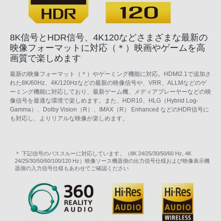
8K信号とHDR信号、4K120などさまざまな最新の
映像フォーマットに対応（＊）映画やゲームを高
画質で楽しめます
最新の映像フォーマット（＊）やゲーミング機能に対応。HDMI2.1で追加さ
れた8K/60Hz、4K/120Hzなどの最新の映像信号や、VRR、ALLMなどのゲ
ーミング機能に対応しており、最新ゲーム機、メディアプレーヤーなどの映
像信号を最適な環境で楽しめます。また、HDR10、HLG（Hybrid Log-
Gamma）、Dolby Vision（R）、IMAX（R） Enhanced などのHDR信号に
も対応し、よりリアルな映像が楽しめます。
＊ 下記信号のパススルーに対応しています。（8K 24/25/30/50/60 Hz, 4K
24/25/30/50/60/100/120 Hz）映像ソース機器側の出力信号仕様および映像表示機
器側の入力信号仕様もあわせてご確認ください