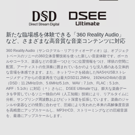
新たな臨場感を体験できる「360 Reality Audio」
など、さまざまな高音質な音楽コンテンツに対応
360 Reality Audio（サンロクマル・リアリティオーディオ）は、オブジェク
トベースのソニーの360立体音響技術を使った新しい音楽体験です。ボーカ
ルやコーラス、楽器などの音源一つひとつに位置情報をつけ、球状の空間に
配置。アーティストの生演奏に囲まれているかのような没入感のある立体的
な音場を体感できます。また、ネットワークを経由したNASやUSBストレ
ージメディアからの音楽再生では最大DSD11.2MHz、192kHz/24bitの音源
（DSD：11.2MHz/2ch、5.6MHz/5.1ch、WAV：7.1ch、FLAC：5.1ch、
AIFF：5.1ch）に対応（＊）さらに、DSEE Ultimateでは、膨大な楽曲デー
タを学習しているソニー独自のAI（人工知能）技術により、リアルタイムに
分析。サンプリング周波数およびビット深度を拡張しています。楽曲のジャ
ンルや楽器などの情景に合わせて、圧縮により失われた本来の高解像度音源
を高精度にアップスケールし、MP3やCD、ストリーミングなどの圧縮音源
を、最適にアップスケールします。