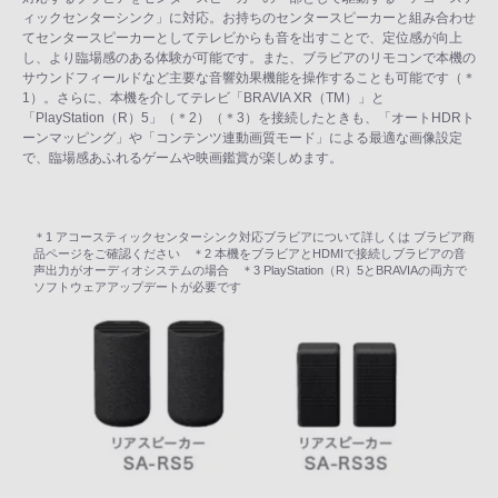
ィックセンターシンク」に対応。お持ちのセンタースピーカーと組み合わせ
てセンタースピーカーとしてテレビからも音を出すことで、定位感が向上
し、より臨場感のある体験が可能です。また、ブラビアのリモコンで本機の
サウンドフィールドなど主要な音響効果機能を操作することも可能です（＊
1）。さらに、本機を介してテレビ「BRAVIA XR（TM）」と
「PlayStation（R）5」（＊2）（＊3）を接続したときも、「オートHDRト
ーンマッピング」や「コンテンツ連動画質モード」による最適な画像設定
で、臨場感あふれるゲームや映画鑑賞が楽しめます。
＊1 アコースティックセンターシンク対応ブラビアについて詳しくは ブラビア商
品ページをご確認ください ＊2 本機をブラビアとHDMIで接続しブラビアの音
声出力がオーディオシステムの場合 ＊3 PlayStation（R）5とBRAVIAの両方で
ソフトウェアアップデートが必要です