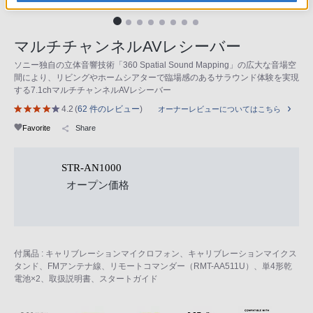
マルチチャンネルAVレシーバー
ソニー独自の立体音響技術「360 Spatial Sound Mapping」の広大な音場空
間により、リビングやホームシアターで臨場感のあるサラウンド体験を実現
する7.1chマルチチャンネルAVレシーバー
4.2
(
62 件のレビュー
)
オーナーレビューについてはこちら
Favorite
Share
STR-AN1000
オープン価格
付属品 : キャリブレーションマイクロフォン、キャリブレーションマイクス
タンド、FMアンテナ線、リモートコマンダー（RMT-AA511U）、単4形乾
電池×2、取扱説明書、スタートガイド