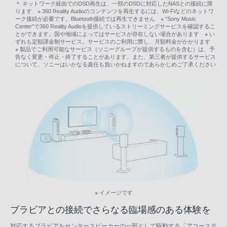
＊ ネットワーク経由でのDSD再生は、一部のDSDに対応したNASとの接続に限
ります ※ 360 Reality Audioのコンテンツを再生するには、Wi-Fiなどのネットワ
ーク接続が必要です。Bluetooth接続では再生できません ※ “Sony Music
Center”で360 Reality Audioを提供しているストリーミングサービスを確認するこ
とができます。国や地域によってはサービスが存在しない場合があります ※ い
ずれも定額課金制サービス。サービスのご利用に際し、月額料金がかかります
※ 製品でご利用可能なサービス（ソニーグループが提供するものを含む）は、予
告なく変更・停止・終了することがあります。また、第三者が提供するサービス
について、ソニーはいかなる責任も負いかねますのであらかじめご了承ください
※ イメージです
ブラビアとの接続でさらなる臨場感のある体験を
対応するブラビアをセンタースピーカーの一部として駆動する「アコーステ