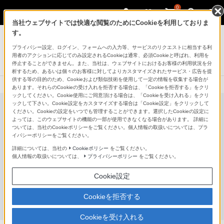
0
当社ウェブサイトでは快適な閲覧のためにCookieを利用しておりま
コンポーネントオーディオ
す。
プライバシー設定、ログイン、フォームへの入力等、サービスのリクエストに相当する利
マルチチャンネルAVレシーバー
用者のアクションに応じてのみ設定されるCookieは通常、必須Cookieと呼ばれ、利用を
STR-AN1000
停止することができません。また、当社は、ウェブサイトにおけるお客様の利用状況を分
析するため、あるいは個々のお客様に対してよりカスタマイズされたサービス・広告を提
供する等の目的のため、Cookieおよび類似技術を使用して一定の情報を収集する場合が
あります。それらのCookieの受け入れを拒否する場合は、「Cookieを拒否する」をクリ
ックしてください。Cookie使用にご同意頂ける場合は、「Cookieを受け入れる」をクリ
ックして下さい。Cookie設定をカスタマイズする場合は「Cookie設定」をクリックして
ください。Cookieの設定をいつでも管理することができます。選択したCookieの設定に
よっては、このウェブサイトの機能の一部が使用できなくなる場合があります。 詳細に
ついては、当社のCookieポリシーをご覧ください。個人情報の取扱いについては、プラ
イバシーポリシーをご覧ください。
詳細については、当社の
Cookieポリシー
をご覧ください。
個人情報の取扱いについては、
プライバシーポリシー
をご覧ください。
Cookie設定
Cookieを拒否する
Cookieを受け入れる