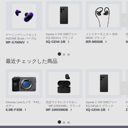
Xperia 1 VIII SIMフリー
インイヤーモニター IER-
ゲーミングヘッドセット
XQ-GE44-1 ブラック
M500 ブラック
「
INZONE Buds パープル
XQ-GE44-1/B
IER-M500/B
W
WF-G700N/V
最近チェックした商品
V
Cinema Lineカメラ「FX5」
完全ワイヤレスイヤホン
Xperia 1 VIII SIMフリー
ボディ
「WF-1000XM6」ブラック
XQ-GE44-1 ブラック
Z
ILME-FX5B
WF-1000XM6/B
XQ-GE44-1/B