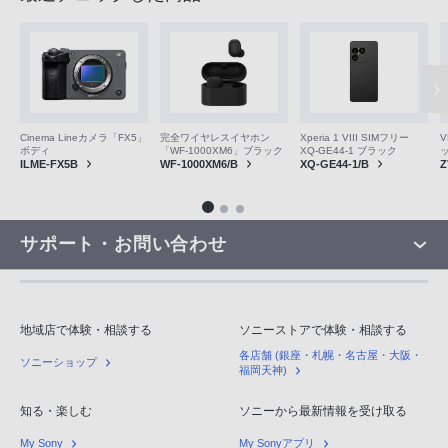
V
Cinema Lineカメラ「FX5」
完全ワイヤレスイヤホン
Xperia 1 VIII SIMフリー
ボディ
「WF-1000XM6」ブラック
XQ-GE44-1 ブラック
Z
ILME-FX5B
WF-1000XM6/B
XQ-GE44-1/B
サポート・お問い合わせ
地域店で体験・相談する
ソニーストアで体験・相談する
各店舗 (銀座・札幌・名古屋・大阪・
ソニーショップ
福岡天神)
知る・楽しむ
ソニーから最新情報を受け取る
My Sony
My Sonyアプリ