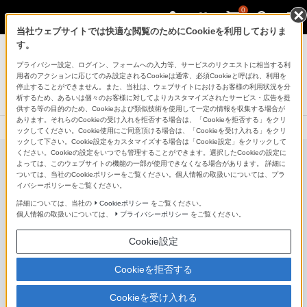
0
当社ウェブサイトでは快適な閲覧のためにCookieを利用しておりま
AVケーブル
す。
プライバシー設定、ログイン、フォームへの入力等、サービスのリクエストに相当する利
イーサネット対応 HIGH SPEED HDMIケーブル
用者のアクションに応じてのみ設定されるCookieは通常、必須Cookieと呼ばれ、利用を
DLC-HE7HF/DLC-HE10HF...
停止することができません。また、当社は、ウェブサイトにおけるお客様の利用状況を分
析するため、あるいは個々のお客様に対してよりカスタマイズされたサービス・広告を提
生産完了
供する等の目的のため、Cookieおよび類似技術を使用して一定の情報を収集する場合が
あります。それらのCookieの受け入れを拒否する場合は、「Cookieを拒否する」をクリ
ックしてください。Cookie使用にご同意頂ける場合は、「Cookieを受け入れる」をクリ
ックして下さい。Cookie設定をカスタマイズする場合は「Cookie設定」をクリックして
ください。Cookieの設定をいつでも管理することができます。選択したCookieの設定に
よっては、このウェブサイトの機能の一部が使用できなくなる場合があります。 詳細に
ついては、当社のCookieポリシーをご覧ください。個人情報の取扱いについては、プラ
イバシーポリシーをご覧ください。
詳細については、当社の
Cookieポリシー
をご覧ください。
個人情報の取扱いについては、
プライバシーポリシー
をご覧ください。
Cookie設定
Cookieを拒否する
Cookieを受け入れる