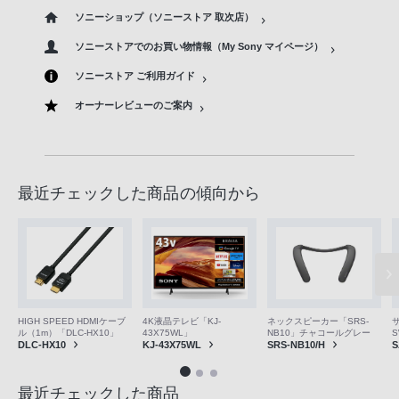
ソニーショップ（ソニーストア 取次店）
ソニーストアでのお買い物情報（My Sony マイページ）
ソニーストア ご利用ガイド
オーナーレビューのご案内
最近チェックした商品の傾向から
4K液晶テレビ「KJ-
ネックスピーカー「SRS-
HIGH SPEED HDMIケーブ
43X75WL」
NB10」チャコールグレー
ル（1m）「DLC-HX10」
S
KJ-43X75WL
SRS-NB10/H
DLC-HX10
S
最近チェックした商品