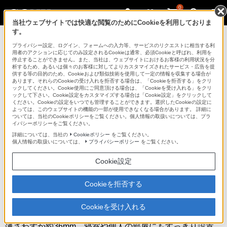
0
当社ウェブサイトでは快適な閲覧のためにCookieを利用しておりま
す。
ブルーレイディスクプレーヤー／DVDプレー
ヤー
プライバシー設定、ログイン、フォームへの入力等、サービスのリクエストに相当する利
用者のアクションに応じてのみ設定されるCookieは通常、必須Cookieと呼ばれ、利用を
停止することができません。また、当社は、ウェブサイトにおけるお客様の利用状況を分
析するため、あるいは個々のお客様に対してよりカスタマイズされたサービス・広告を提
BDP-S380
供する等の目的のため、Cookieおよび類似技術を使用して一定の情報を収集する場合が
あります。それらのCookieの受け入れを拒否する場合は、「Cookieを拒否する」をクリ
ックしてください。Cookie使用にご同意頂ける場合は、「Cookieを受け入れる」をクリ
ックして下さい。Cookie設定をカスタマイズする場合は「Cookie設定」をクリックして
ブルーレイディスク/DVDプレーヤー
BDP-S380
ください。Cookieの設定をいつでも管理することができます。選択したCookieの設定に
よっては、このウェブサイトの機能の一部が使用できなくなる場合があります。 詳細に
ついては、当社のCookieポリシーをご覧ください。個人情報の取扱いについては、プラ
イバシーポリシーをご覧ください。
商品の特長 | 圧倒的な“薄さ”と“速さ”
詳細については、当社の
Cookieポリシー
をご覧ください。
個人情報の取扱いについては、
プライバシーポリシー
をご覧ください。
次へ
Cookie設定
Cookieを拒否する
スリムボディ
Cookieを受け入れる
薄さわずか約36mm。寝室や個人の部屋にもすっきり設置