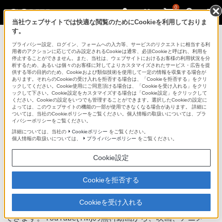
0
当社ウェブサイトでは快適な閲覧のためにCookieを利用しておりま
す。
ブルーレイディスクプレーヤー／DVDプレー
ヤー
プライバシー設定、ログイン、フォームへの入力等、サービスのリクエストに相当する利
用者のアクションに応じてのみ設定されるCookieは通常、必須Cookieと呼ばれ、利用を
停止することができません。また、当社は、ウェブサイトにおけるお客様の利用状況を分
析するため、あるいは個々のお客様に対してよりカスタマイズされたサービス・広告を提
BDP-S380
供する等の目的のため、Cookieおよび類似技術を使用して一定の情報を収集する場合が
あります。それらのCookieの受け入れを拒否する場合は、「Cookieを拒否する」をクリ
ックしてください。Cookie使用にご同意頂ける場合は、「Cookieを受け入れる」をクリ
ックして下さい。Cookie設定をカスタマイズする場合は「Cookie設定」をクリックして
ブルーレイディスク/DVDプレーヤー
BDP-S380
ください。Cookieの設定をいつでも管理することができます。選択したCookieの設定に
よっては、このウェブサイトの機能の一部が使用できなくなる場合があります。 詳細に
ついては、当社のCookieポリシーをご覧ください。個人情報の取扱いについては、プラ
イバシーポリシーをご覧ください。
商品の特長 | インターネット動画対応
詳細については、当社の
Cookieポリシー
をご覧ください。
個人情報の取扱いについては、
プライバシーポリシー
をご覧ください。
前へ
次へ
Cookie設定
Cookieを拒否する
インターネット動画視聴サービス対応
Cookieを受け入れる
ブロードバンドに接続すれば、ネット動画を手軽に視聴
できます。YouTube(TM)の無料動画から、映画、アニメ