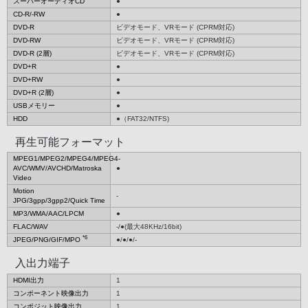
スーパーオーディオCD
●
CD-R/-RW
●
DVD-R
ビデオモード、VRモード (CPRM対応)
DVD-RW
ビデオモード、VRモード (CPRM対応)
DVD-R (2層)
ビデオモード、VRモード (CPRM対応)
DVD+R
●
DVD+RW
●
DVD+R (2層)
●
USBメモリー
●
HDD
●（FAT32/NTFS)
再生可能フォーマット
MPEG1/MPEG2/MPEG4/MPEG4-
AVC/WMV/AVCHD/Matroska
●
Video
Motion
-
JPG/3gpp/3gpp2/Quick Time
MP3/WMA/AAC/LPCM
●
FLAC/WAV
-/●(最大48KHz/16bit)
*6
JPEG/PNG/GIF/MPO
●/●/●/-
入出力端子
HDMI出力
1
コンポーネント映像出力
1
コンポジット映像出力
1