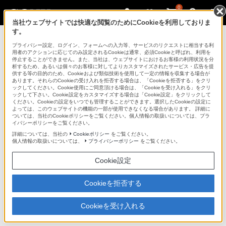
0
当社ウェブサイトでは快適な閲覧のためにCookieを利用しておりま
す。
ブルーレイディスクプレーヤー／DVDプレー
ヤー
プライバシー設定、ログイン、フォームへの入力等、サービスのリクエストに相当する利
用者のアクションに応じてのみ設定されるCookieは通常、必須Cookieと呼ばれ、利用を
停止することができません。また、当社は、ウェブサイトにおけるお客様の利用状況を分
析するため、あるいは個々のお客様に対してよりカスタマイズされたサービス・広告を提
BDP-S380
供する等の目的のため、Cookieおよび類似技術を使用して一定の情報を収集する場合が
あります。それらのCookieの受け入れを拒否する場合は、「Cookieを拒否する」をクリ
ックしてください。Cookie使用にご同意頂ける場合は、「Cookieを受け入れる」をクリ
ックして下さい。Cookie設定をカスタマイズする場合は「Cookie設定」をクリックして
ブルーレイディスク/DVDプレーヤー
BDP-S380
ください。Cookieの設定をいつでも管理することができます。選択したCookieの設定に
よっては、このウェブサイトの機能の一部が使用できなくなる場合があります。 詳細に
ついては、当社のCookieポリシーをご覧ください。個人情報の取扱いについては、プラ
イバシーポリシーをご覧ください。
主な仕様
詳細については、当社の
Cookieポリシー
をご覧ください。
個人情報の取扱いについては、
プライバシーポリシー
をご覧ください。
仕様表
Cookie設定
基礎情報
Cookieを拒否する
型名
BDP-S380
高画質・高音質設計
Cookieを受け入れる
ドライブユニット
プレシジョンドライブHD