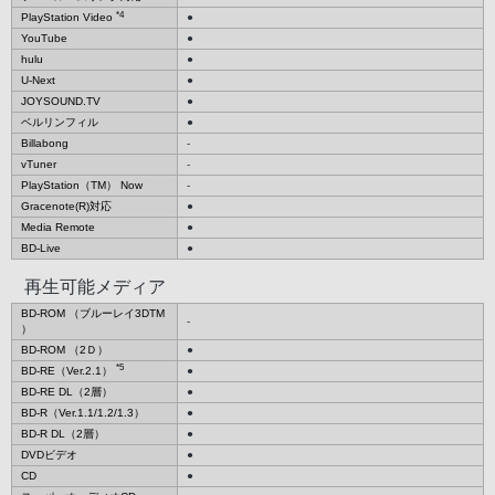
*4
PlayStation Video
●
YouTube
●
hulu
●
U-Next
●
JOYSOUND.TV
●
ベルリンフィル
●
Billabong
-
vTuner
-
PlayStation（TM） Now
-
Gracenote(R)対応
●
Media Remote
●
BD-Live
●
再生可能メディア
BD-ROM （ブルーレイ3DTM
-
）
BD-ROM （2Ｄ）
●
*5
BD-RE（Ver.2.1）
●
BD-RE DL（2層）
●
BD-R（Ver.1.1/1.2/1.3）
●
BD-R DL（2層）
●
DVDビデオ
●
CD
●