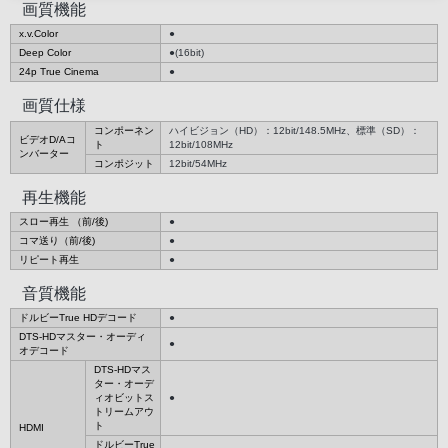
画質機能
x.v.Color
●
Deep Color
●(16bit)
24p True Cinema
●
画質仕様
コンポーネン
ハイビジョン（HD）：12bit/148.5MHz、標準（SD）：
ビデオD/Aコ
ト
12bit/108MHz
ンバーター
コンポジット
12bit/54MHz
再生機能
スロー再生 （前/後)
●
コマ送り（前/後)
●
リピート再生
●
音質機能
ドルビーTrue HDデコード
●
DTS-HDマスター・オーディ
●
オデコード
DTS-HDマス
ター・オーデ
ィオビットス
●
トリームアウ
ト
HDMI
ドルビーTrue