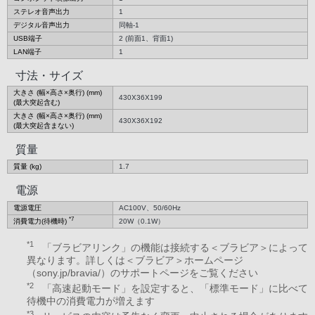
ステレオ音声出力
1
デジタル音声出力
同軸-1
USB端子
2 (前面1、背面1)
LAN端子
1
寸法・サイズ
大きさ (幅×高さ×奥行) (mm)
430X36X199
(最大突起含む)
大きさ (幅×高さ×奥行) (mm)
430X36X192
(最大突起含まない)
質量
質量 (kg)
1.7
電源
電源電圧
AC100V、50/60Hz
*7
消費電力(待機時)
20W（0.1W）
*1
「ブラビアリンク」の機能は接続する＜ブラビア＞によって
異なります。詳しくは＜ブラビア＞ホームページ
（sony.jp/bravia/）のサポートページをご覧ください
*2
「高速起動モード」を設定すると、「標準モード」に比べて
待機中の消費電力が増えます
*3