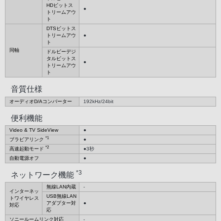
HDビットス
●
トリームアウ
ト
DTSビットス
トリームアウ
●
ト
同軸
ドルビーデジ
タルビットス
●
トリームアウ
ト
音質仕様
オーディオD/Aコンバーター
192kHz/24bit
便利機能
Video & TV SideView
●
*1
ブラビアリンク
●
*2
高速起動モード
●3秒
自動電源オフ
●
*3
ネットワーク機能
無線LAN内蔵
-
インターネッ
USB無線LAN
トワイヤレス
アダプター対
●
対応
応
ソニールームリンク対応
-