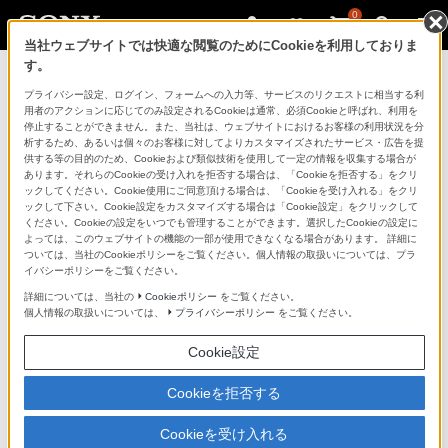
0
当社ウェブサイトでは快適な閲覧のためにCookieを利用しておりま
す。
プライバシー設定、ログイン、フォームへの入力等、サービスのリクエストに相当する利
用者のアクションに応じてのみ設定されるCookieは通常、必須Cookieと呼ばれ、利用を
停止することができません。また、当社は、ウェブサイトにおけるお客様の利用状況を分
析するため、あるいは個々のお客様に対してよりカスタマイズされたサービス・広告を提
ソニールームリンク
供する等の目的のため、Cookieおよび類似技術を使用して一定の情報を収集する場合が
サポート情報
あります。それらのCookieの受け入れを拒否する場合は、「Cookieを拒否する」をクリ
ックしてください。Cookie使用にご同意頂ける場合は、「Cookieを受け入れる」をクリ
ックして下さい。Cookie設定をカスタマイズする場合は「Cookie設定」をクリックして
ください。Cookieの設定をいつでも管理することができます。選択したCookieの設定に
よっては、このウェブサイトの機能の一部が使用できなくなる場合があります。 詳細に
ついては、当社のCookieポリシーをご覧ください。個人情報の取扱いについては、プラ
イバシーポリシーをご覧ください。
本サイトでの情報提供は、2020年8月31日
詳細については、当社の
Cookieポリシー
をご覧ください。
個人情報の取扱いについては、
プライバシーポリシー
をご覧ください。
をもちまして終了させていただきました。
Cookie設定
Cookieを拒否する
Cookieを受け入れる