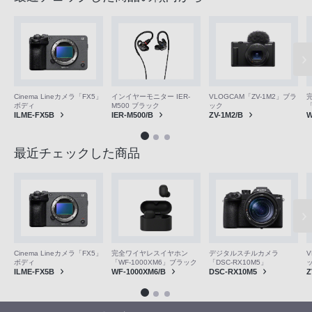
VLOGCAM「ZV-1M2」ブラ
Cinema Lineカメラ「FX5」
インイヤーモニター IER-
ック
ボディ
M500 ブラック
「
ZV-1M2/B
ILME-FX5B
IER-M500/B
W
最近チェックした商品
V
Cinema Lineカメラ「FX5」
完全ワイヤレスイヤホン
デジタルスチルカメラ
ボディ
「WF-1000XM6」ブラック
「DSC-RX10M5」
Z
ILME-FX5B
WF-1000XM6/B
DSC-RX10M5