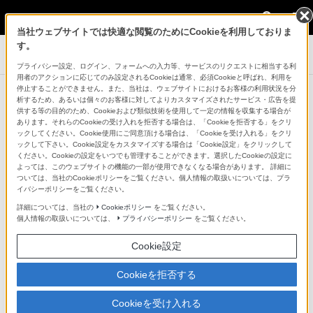
法人のお客様
当社ウェブサイトでは快適な閲覧のためにCookieを利用しておりま
業務用ディスプレイ・テレビ[法人向け] ブラ
す。
ビア
プライバシー設定、ログイン、フォームへの入力等、サービスのリクエストに相当する利
用者のアクションに応じてのみ設定されるCookieは通常、必須Cookieと呼ばれ、利用を
商品一覧
停止することができません。また、当社は、ウェブサイトにおけるお客様の利用状況を分
析するため、あるいは個々のお客様に対してよりカスタマイズされたサービス・広告を提
供する等の目的のため、Cookieおよび類似技術を使用して一定の情報を収集する場合が
あります。それらのCookieの受け入れを拒否する場合は、「Cookieを拒否する」をクリ
ックしてください。Cookie使用にご同意頂ける場合は、「Cookieを受け入れる」をクリ
ックして下さい。Cookie設定をカスタマイズする場合は「Cookie設定」をクリックして
ください。Cookieの設定をいつでも管理することができます。選択したCookieの設定に
よっては、このウェブサイトの機能の一部が使用できなくなる場合があります。 詳細に
ついては、当社のCookieポリシーをご覧ください。個人情報の取扱いについては、プラ
イバシーポリシーをご覧ください。
詳細については、当社の
Cookieポリシー
をご覧ください。
個人情報の取扱いについては、
プライバシーポリシー
をご覧ください。
Cookie設定
詳細はこちら
Cookieを拒否する
Cookieを受け入れる
パッケージモデルの詳細はこちら