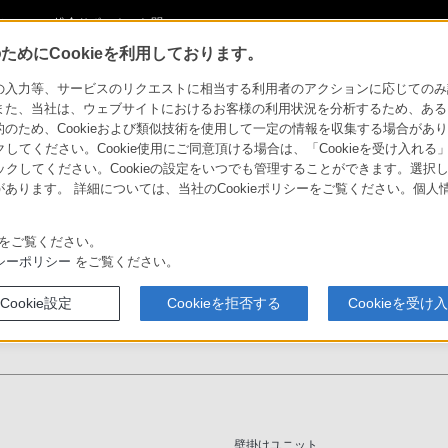
ショ
総合サポート・お問
い合わせ
めにCookieを利用しております。
SU-WL500
力等、サービスのリクエストに相当する利用者のアクションに応じてのみ設定され
また、当社は、ウェブサイトにおけるお客様の利用状況を分析するため、ある
ため、Cookieおよび類似技術を使用して一定の情報を収集する場合がありま
ア
クしてください。Cookie使用にご同意頂ける場合は、「Cookieを受け入れる
リックしてください。Cookieの設定をいつでも管理することができます。選択し
あります。 詳細については、当社のCookieポリシーをご覧ください。個
用途・利用シーンで選
事例紹介
技術情報
ぶ
をご覧ください。
シーポリシー
をご覧ください。
完了
Cookie設定
Cookieを拒否する
Cookieを受け
壁掛けユニット