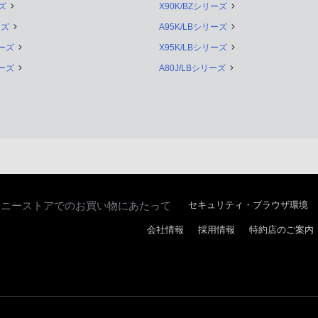
ズ
X90K/BZシリーズ
ーズ
A95K/LBシリーズ
リーズ
X95K/LBシリーズ
リーズ
A80J/LBシリーズ
ソニーストアでのお買い物にあたって
セキュリティ・ブラウザ環境
会社情報
採用情報
特約店のご案内