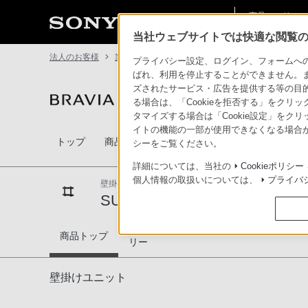
商品・ソリュー
法人のお客様
ン情報
当社ウェブサイトでは快適な閲覧のた
法人のお客様
業務用ディスプレイ・テレビ[法人向け] ブラビア
プライバシー設定、ログイン、フォームへの入
ばれ、利用を停止することができません。
ズされたサービス・広告を提供する等の目的の
業務用ディスプレイ・テレビ[法人向け] ブラビ
る場合は、「Cookieを拒否する」をクリッ
タマイズする場合は「Cookie設定」をク
イトの機能の一部が使用できなくなる場合が
法人向けブラビアの特
トップ
商品一覧
関連商品
シーをご覧ください。
長
詳細については、当社の
Cookieポリシー
個人情報の取扱いについては、
プライバ
壁掛けユニット
SU-WL500
生産
DISCONTINUED
対応商品・アクセサ
SU-WL500
商品トップ
リー
壁掛けユニット