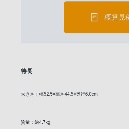
概算見
特長
大きさ：幅52.5×高さ44.5×奥行6.0cm
質量：約4.7kg