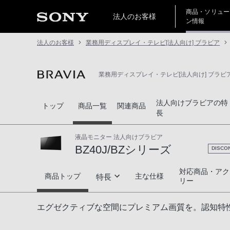
商品・ソリュー
法人のお客様
ン情報
法人のお客様
業務用ディスプレイ・テレビ[法人向け] ブラビア
業務用ディスプレイ・テレビ[法人向け] ブラビ
法人向けブラビアの特
トップ
商品一覧
関連商品
長
液晶モニター 法人向けブラビア
BZ40J/BZシリーズ
DISCO
対応商品・アク
BZ40J/BZシリーズ
商品トップ
主な仕様
特長
リー
高画質
エグゼクティブな空間にプレミアム画質を。認知特性
高音質