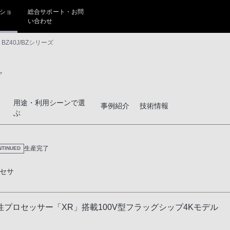
ショ
総合サポート・お問
い合わせ
BZ40J/BZシリーズ
ア
用途・利用シーンで選
事例紹介
技術情報
ぶ
生産完了
NTINUED
セサ
プロセッサー「XR」搭載100V型フラッグシップ4Kモデル