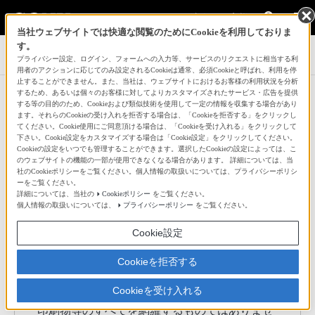
法人のお客様
当社ウェブサイトでは快適な閲覧のためにCookieを利用しておりま
す。
業務用ディスプレイ・テレビ[法人向け] ブラビア
プライバシー設定、ログイン、フォームへの入力等、サービスのリクエストに相当する利
用者のアクションに応じてのみ設定されるCookieは通常、必須Cookieと呼ばれ、利用を停
止することができません。また、当社は、ウェブサイトにおけるお客様の利用状況を分析
取扱説明書・寸法図・仕様書
するため、あるいは個々のお客様に対してよりカスタマイズされたサービス・広告を提供
する等の目的のため、Cookieおよび類似技術を使用して一定の情報を収集する場合があり
ます。それらのCookieの受け入れを拒否する場合は、「Cookieを拒否する」をクリックし
てください。Cookie使用にご同意頂ける場合は、「Cookieを受け入れる」をクリックして
FW-EZ20Lシリーズ
下さい。Cookie設定をカスタマイズする場合は「Cookie設定」をクリックしてください。
Cookieの設定をいつでも管理することができます。選択したCookieの設定によっては、こ
FW-55EZ20L、FW-50EZ20L、FW-43EZ20L
のウェブサイトの機能の一部が使用できなくなる場合があります。 詳細については、当
社のCookieポリシーをご覧ください。個人情報の取扱いについては、プライバシーポリシ
本ダウンロードサービスは、以下の「注意事項」をご確
ーをご覧ください。
詳細については、当社の
Cookieポリシー
をご覧ください。
認の上、ご利用ください。
個人情報の取扱いについては、
プライバシーポリシー
をご覧ください。
Cookie設定
ソニー製品取扱説明書ダウンロードサービス
利用上のご注意
Cookieを拒否する
Cookieを受け入れる
本サービスは、ソニー製品の取扱説明書、付属
印刷物等のすべてを網羅するものではありませ