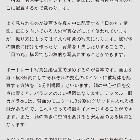
こに配置するかで変わります。
よく見られるのが被写体を真ん中に配置する「日の丸」構
図。正面を向いている人の写真などによく使われています
が、撮り方によっては平凡な印象の写真になります。被写体
の前後にぼけを作ったり、背景を工夫したりすることで、
「日の丸」構図でも印象的な写真にすることができます。
ポートレート写真は縦位置で撮影するのが基本です。画面を
縦・横3分割にしてそれぞれの交点のポイントに被写体を配
置する方法を「3分割構図」といいます。顔の中心や目を交
点に置くと、バランスのよい構図になります。デジタル一眼
カメラαには、背面のモニターに3分割のグリッドを入れる機
能があるので、これを使って構図をイメージすることができ
ます。また、顔の向きに空間をあけると安定感のある構図と
なります。
ビジネス用途の写真で特に注意したいのは、頭に棒が刺さっ