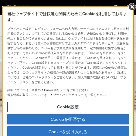
法人のお客様
当社ウェブサイトでは快適な閲覧のためにCookieを利用しておりま
す。
[法人向け] カメラ
プライバシー設定、ログイン、フォームへの入力等、サービスのリクエストに相当する利
用者のアクションに応じてのみ設定されるCookieは通常、必須Cookieと呼ばれ、利用を
停止することができません。また、当社は、ウェブサイトにおけるお客様の利用状況を分
トップ
おすすめ商品
導入事例
選べるサポート
析するため、あるいは個々のお客様に対してよりカスタマイズされたサービス・広告を提
供する等の目的のため、Cookieおよび類似技術を使用して一定の情報を収集する場合が
あります。それらのCookieの受け入れを拒否する場合は、「Cookieを拒否する」をクリ
お役立ち情報
お問い合わせ
ックしてください。Cookie使用にご同意頂ける場合は、「Cookieを受け入れる」をクリ
ックして下さい。Cookie設定をカスタマイズする場合は「Cookie設定」をクリックして
ください。Cookieの設定をいつでも管理することができます。選択したCookieの設定に
よっては、このウェブサイトの機能の一部が使用できなくなる場合があります。 詳細に
ついては、当社のCookieポリシーをご覧ください。個人情報の取扱いについては、プラ
イバシーポリシーをご覧ください。
詳細については、当社の
Cookieポリシー
をご覧ください。
個人情報の取扱いについては、
プライバシーポリシー
をご覧ください。
Cookie設定
Cookieを拒否する
Cookieを受け入れる