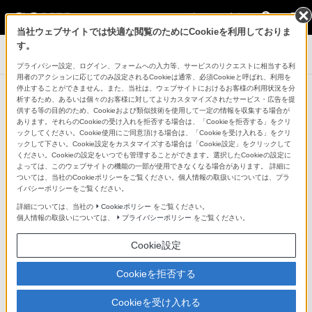
法人のお客様
当社ウェブサイトでは快適な閲覧のためにCookieを利用しておりま
す。
デジタルペーパー
プライバシー設定、ログイン、フォームへの入力等、サービスのリクエストに相当する利
用者のアクションに応じてのみ設定されるCookieは通常、必須Cookieと呼ばれ、利用を
停止することができません。また、当社は、ウェブサイトにおけるお客様の利用状況を分
析するため、あるいは個々のお客様に対してよりカスタマイズされたサービス・広告を提
供する等の目的のため、Cookieおよび類似技術を使用して一定の情報を収集する場合が
製品に関する重要なお知らせ
あります。それらのCookieの受け入れを拒否する場合は、「Cookieを拒否する」をクリ
ックしてください。Cookie使用にご同意頂ける場合は、「Cookieを受け入れる」をクリ
ックして下さい。Cookie設定をカスタマイズする場合は「Cookie設定」をクリックして
ください。Cookieの設定をいつでも管理することができます。選択したCookieの設定に
よっては、このウェブサイトの機能の一部が使用できなくなる場合があります。 詳細に
ついては、当社のCookieポリシーをご覧ください。個人情報の取扱いについては、プラ
イバシーポリシーをご覧ください。
2019年7月16日
詳細については、当社の
Cookieポリシー
をご覧ください。
デジタルペーパー「DPT-RP1」「DPT-CP1」をご愛用のお客様
個人情報の取扱いについては、
プライバシーポリシー
をご覧ください。
へ 本体ソフトウェアVer.1.6.02.06240提供開始のお知らせ
Cookie設定
2019年6月17日
Cookieを拒否する
デジタルペーパー「DPT-RP1」「DPT-CP1」をご愛用のお客様
へ 本体ソフトウェアVer.1.2/1.4からVer.1.6.00.15110へアップ
Cookieを受け入れる