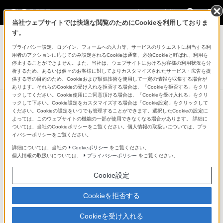
法人のお客様
当社ウェブサイトでは快適な閲覧のためにCookieを利用しておりま
デジタルペーパー
す。
プライバシー設定、ログイン、フォームへの入力等、サービスのリクエストに相当する利
DPT-CP1 / DPT-RP1用スタイラスペンPOM替え芯
用者のアクションに応じてのみ設定されるCookieは通常、必須Cookieと呼ばれ、利用を
DPTA-RTP1
停止することができません。また、当社は、ウェブサイトにおけるお客様の利用状況を分
析するため、あるいは個々のお客様に対してよりカスタマイズされたサービス・広告を提
販売終了
供する等の目的のため、Cookieおよび類似技術を使用して一定の情報を収集する場合が
あります。それらのCookieの受け入れを拒否する場合は、「Cookieを拒否する」をクリ
ックしてください。Cookie使用にご同意頂ける場合は、「Cookieを受け入れる」をクリ
ックして下さい。Cookie設定をカスタマイズする場合は「Cookie設定」をクリックして
ください。Cookieの設定をいつでも管理することができます。選択したCookieの設定に
よっては、このウェブサイトの機能の一部が使用できなくなる場合があります。 詳細に
ついては、当社のCookieポリシーをご覧ください。個人情報の取扱いについては、プラ
イバシーポリシーをご覧ください。
詳細については、当社の
Cookieポリシー
をご覧ください。
個人情報の取扱いについては、
プライバシーポリシー
をご覧ください。
Cookie設定
Cookieを拒否する
Cookieを受け入れる