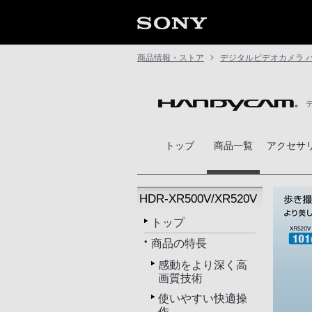
商品情報・ストア
デジタルビデオカメラ 
トップ
商品一覧
アクセサ
HDR-XR500V/XR520V
トップ
商品の特長
感動をより深く高
画質技術
使いやすい快適操
作