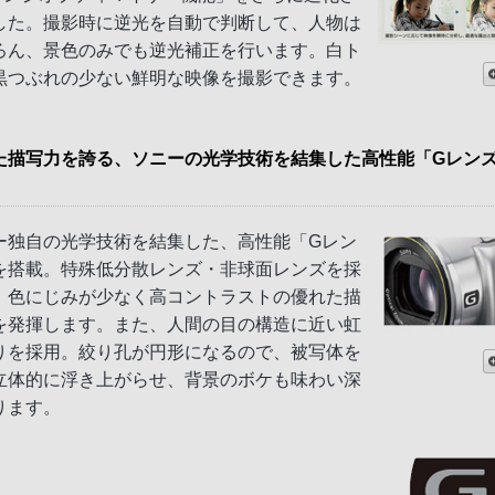
した。撮影時に逆光を自動で判断して、人物は
ろん、景色のみでも逆光補正を行います。白ト
黒つぶれの少ない鮮明な映像を撮影できます。
た描写力を誇る、ソニーの光学技術を結集した高性能「Gレン
ー独自の光学技術を結集した、高性能「Gレン
を搭載。特殊低分散レンズ・非球面レンズを採
、色にじみが少なく高コントラストの優れた描
を発揮します。また、人間の目の構造に近い虹
りを採用。絞り孔が円形になるので、被写体を
立体的に浮き上がらせ、背景のボケも味わい深
ります。