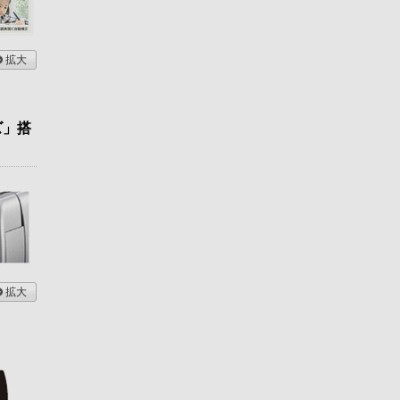
拡大
ズ」搭
拡大