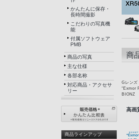
かんたんに保存・
長時間撮影
こだわりの写真機
能
付属ソフトウェア
PMB
商
商品の写真
主な仕様
各部名称
Gレンズ
対応商品・アクセサ
“Exmo
リー
BIONZ
高画
商品ラインアップ