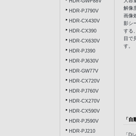
大容
HDR-GWP88V
解像
HDR-PJ790V
画像
HDR-CX430V
影シ
する
HDR-CX390
目で
HDR-CX630V
す。
HDR-PJ390
HDR-PJ630V
HDR-GW77V
HDR-CX720V
HDR-PJ760V
HDR-CX270V
HDR-CX590V
「自
HDR-PJ590V
HDR-PJ210
「D