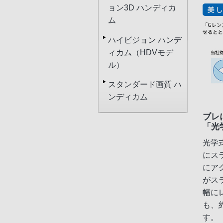
ョン3D ハンディカ
ム
ハイビジョン ハンデ
ィカム（HDVモデ
ル）
スタンダード画質 ハ
ンディカム
ブレ
「光
光学
にス
にア
がス
幅に
も、
す。