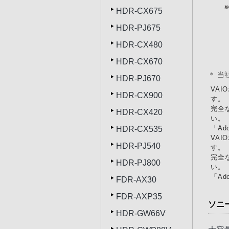
HDR-CX675
HDR-PJ675
HDR-CX480
HDR-CX670
＊ 当
HDR-PJ670
VAI
HDR-CX900
す。
完全な
HDR-CX420
い。
「Ad
HDR-CX535
VAI
HDR-PJ540
す。
完全な
HDR-PJ800
い。
「Ad
FDR-AX30
FDR-AXP35
ソニ
HDR-GW66V