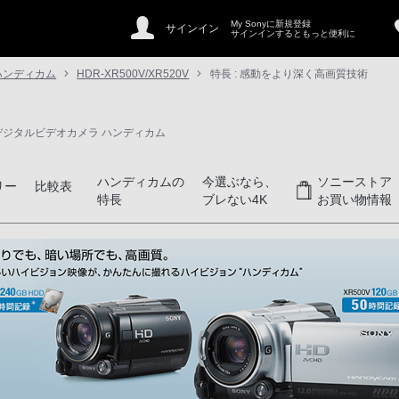
My Sonyに新規登録
サインイン
サインインするともっと便利に
ハンディカム
HDR-XR500V/XR520V
特長 : 感動をより深く高画質技術
デジタルビデオカメラ ハンディカム
ハンディカムの
今選ぶなら、
ソニーストア
リー
比較表
特長
ブレない4K
お買い物情報