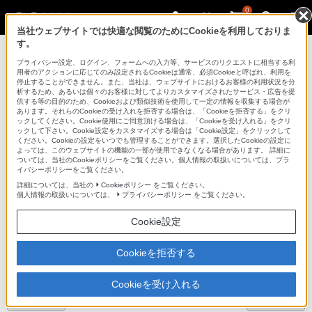
0
当社ウェブサイトでは快適な閲覧のためにCookieを利用しておりま
す。
デジタルビデオカメラ ハンディカム
プライバシー設定、ログイン、フォームへの入力等、サービスのリクエストに相当する利
用者のアクションに応じてのみ設定されるCookieは通常、必須Cookieと呼ばれ、利用を
停止することができません。また、当社は、ウェブサイトにおけるお客様の利用状況を分
析するため、あるいは個々のお客様に対してよりカスタマイズされたサービス・広告を提
HDR-XR500V/XR520V
供する等の目的のため、Cookieおよび類似技術を使用して一定の情報を収集する場合が
あります。それらのCookieの受け入れを拒否する場合は、「Cookieを拒否する」をクリ
ックしてください。Cookie使用にご同意頂ける場合は、「Cookieを受け入れる」をクリ
ックして下さい。Cookie設定をカスタマイズする場合は「Cookie設定」をクリックして
ください。Cookieの設定をいつでも管理することができます。選択したCookieの設定に
よっては、このウェブサイトの機能の一部が使用できなくなる場合があります。 詳細に
ついては、当社のCookieポリシーをご覧ください。個人情報の取扱いについては、プラ
イバシーポリシーをご覧ください。
詳細については、当社の
Cookieポリシー
をご覧ください。
個人情報の取扱いについては、
プライバシーポリシー
をご覧ください。
Cookie設定
デジタルHDビデオカメラレコーダー
HDR-XR500V/XR520V
Cookieを拒否する
商品の特長 | 使いやすい快適操作
Cookieを受け入れる
前へ
次へ