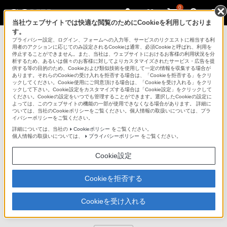
0
当社ウェブサイトでは快適な閲覧のためにCookieを利用しておりま
す。
デジタルビデオカメラ ハンディカム
プライバシー設定、ログイン、フォームへの入力等、サービスのリクエストに相当する利
用者のアクションに応じてのみ設定されるCookieは通常、必須Cookieと呼ばれ、利用を
停止することができません。また、当社は、ウェブサイトにおけるお客様の利用状況を分
析するため、あるいは個々のお客様に対してよりカスタマイズされたサービス・広告を提
供する等の目的のため、Cookieおよび類似技術を使用して一定の情報を収集する場合が
HDR-XR550V
あります。それらのCookieの受け入れを拒否する場合は、「Cookieを拒否する」をクリ
ックしてください。Cookie使用にご同意頂ける場合は、「Cookieを受け入れる」をクリ
ックして下さい。Cookie設定をカスタマイズする場合は「Cookie設定」をクリックして
ください。Cookieの設定をいつでも管理することができます。選択したCookieの設定に
デジタルHDビデオカメラレコーダー
HDR-XR550V
よっては、このウェブサイトの機能の一部が使用できなくなる場合があります。 詳細に
ついては、当社のCookieポリシーをご覧ください。個人情報の取扱いについては、プラ
イバシーポリシーをご覧ください。
詳細については、当社の
商品の写真
Cookieポリシー
をご覧ください。
個人情報の取扱いについては、
プライバシーポリシー
をご覧ください。
Cookie設定
Cookieを拒否する
Cookieを受け入れる