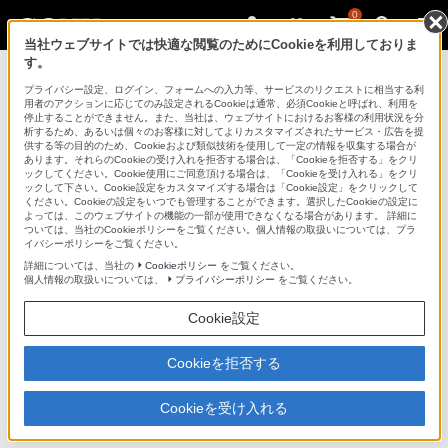
0
当社ウェブサイトでは快適な閲覧のためにCookieを利用しておりま
す。
デジタルビデオカメラ ハンディカム
プライバシー設定、ログイン、フォームへの入力等、サービスのリクエストに相当する利
用者のアクションに応じてのみ設定されるCookieは通常、必須Cookieと呼ばれ、利用を
停止することができません。また、当社は、ウェブサイトにおけるお客様の利用状況を分
析するため、あるいは個々のお客様に対してよりカスタマイズされたサービス・広告を提
HDR-XR550V
供する等の目的のため、Cookieおよび類似技術を使用して一定の情報を収集する場合が
あります。それらのCookieの受け入れを拒否する場合は、「Cookieを拒否する」をクリ
ックしてください。Cookie使用にご同意頂ける場合は、「Cookieを受け入れる」をクリ
ックして下さい。Cookie設定をカスタマイズする場合は「Cookie設定」をクリックして
ください。Cookieの設定をいつでも管理することができます。選択したCookieの設定に
よっては、このウェブサイトの機能の一部が使用できなくなる場合があります。 詳細に
ついては、当社のCookieポリシーをご覧ください。個人情報の取扱いについては、プラ
イバシーポリシーをご覧ください。
詳細については、当社の
Cookieポリシー
をご覧ください。
デジタルHDビデオカメラレコーダー
HDR-XR550V
個人情報の取扱いについては、
プライバシーポリシー
をご覧ください。
Cookie設定
商品の特長 | 付属ソフトウェアPMB
Cookieを拒否する
前へ
Cookieを受け入れる