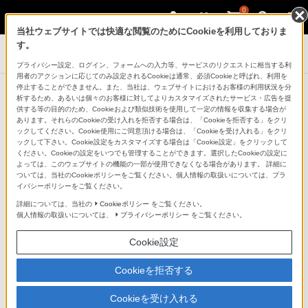
0
当社ウェブサイトでは快適な閲覧のためにCookieを利用しておりま
す。
サウンドバー／ホームシアターシステム
プライバシー設定、ログイン、フォームへの入力等、サービスのリクエストに相当する利
用者のアクションに応じてのみ設定されるCookieは通常、必須Cookieと呼ばれ、利用を
製品に関する重要なお知らせ
停止することができません。また、当社は、ウェブサイトにおけるお客様の利用状況を分
析するため、あるいは個々のお客様に対してよりカスタマイズされたサービス・広告を提
供する等の目的のため、Cookieおよび類似技術を使用して一定の情報を収集する場合が
あります。それらのCookieの受け入れを拒否する場合は、「Cookieを拒否する」をクリ
2007年
ックしてください。Cookie使用にご同意頂ける場合は、「Cookieを受け入れる」をクリ
ックして下さい。Cookie設定をカスタマイズする場合は「Cookie設定」をクリックして
ください。Cookieの設定をいつでも管理することができます。選択したCookieの設定に
よっては、このウェブサイトの機能の一部が使用できなくなる場合があります。 詳細に
ホームシアターシステム「HT-SF2000」スピ
ついては、当社のCookieポリシーをご覧ください。個人情報の取扱いについては、プラ
2007年12月14日
ーカースタンド取り付けネジ不具合のお知ら
イバシーポリシーをご覧ください。
せとお詫び
詳細については、当社の
Cookieポリシー
をご覧ください。
個人情報の取扱いについては、
プライバシーポリシー
をご覧ください。
2007年9月22日
カタログ誤記訂正のお知らせを掲載しました
Cookie設定
2005年
Cookieを拒否する
Cookieを受け入れる