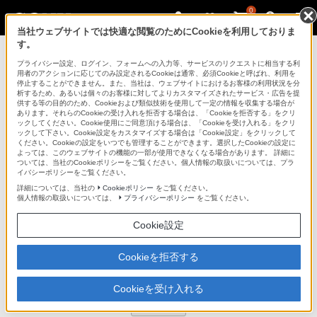
0
当社ウェブサイトでは快適な閲覧のためにCookieを利用しておりま
す。
デジタル一眼カメラ α（アルファ）
プライバシー設定、ログイン、フォームへの入力等、サービスのリクエストに相当する利
用者のアクションに応じてのみ設定されるCookieは通常、必須Cookieと呼ばれ、利用を
停止することができません。また、当社は、ウェブサイトにおけるお客様の利用状況を分
析するため、あるいは個々のお客様に対してよりカスタマイズされたサービス・広告を提
NEX-5NY
供する等の目的のため、Cookieおよび類似技術を使用して一定の情報を収集する場合が
あります。それらのCookieの受け入れを拒否する場合は、「Cookieを拒否する」をクリ
ックしてください。Cookie使用にご同意頂ける場合は、「Cookieを受け入れる」をクリ
ックして下さい。Cookie設定をカスタマイズする場合は「Cookie設定」をクリックして
デジタル一眼カメラ
NEX-5NY
ください。Cookieの設定をいつでも管理することができます。選択したCookieの設定に
よっては、このウェブサイトの機能の一部が使用できなくなる場合があります。 詳細に
商品の写真
ついては、当社のCookieポリシーをご覧ください。個人情報の取扱いについては、プラ
イバシーポリシーをご覧ください。
詳細については、当社の
Cookieポリシー
をご覧ください。
個人情報の取扱いについては、
プライバシーポリシー
をご覧ください。
Cookie設定
Cookieを拒否する
Cookieを受け入れる
拡大