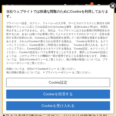
0
当社ウェブサイトでは快適な閲覧のためにCookieを利用しておりま
す。
デジタル一眼カメラ α（アルファ）
プライバシー設定、ログイン、フォームへの入力等、サービスのリクエストに相当する利
用者のアクションに応じてのみ設定されるCookieは通常、必須Cookieと呼ばれ、利用を
停止することができません。また、当社は、ウェブサイトにおけるお客様の利用状況を分
析するため、あるいは個々のお客様に対してよりカスタマイズされたサービス・広告を提
VG-B30AM
供する等の目的のため、Cookieおよび類似技術を使用して一定の情報を収集する場合が
あります。それらのCookieの受け入れを拒否する場合は、「Cookieを拒否する」をクリ
ックしてください。Cookie使用にご同意頂ける場合は、「Cookieを受け入れる」をクリ
ックして下さい。Cookie設定をカスタマイズする場合は「Cookie設定」をクリックして
縦位置グリップ
VG-B30AM
ください。Cookieの設定をいつでも管理することができます。選択したCookieの設定に
よっては、このウェブサイトの機能の一部が使用できなくなる場合があります。 詳細に
商品の特長
ついては、当社のCookieポリシーをご覧ください。個人情報の取扱いについては、プラ
イバシーポリシーをご覧ください。
詳細については、当社の
Cookieポリシー
をご覧ください。
個人情報の取扱いについては、
プライバシーポリシー
をご覧ください。
●縦位置撮影でも、横位置撮影と同様の優れた操作性とホ
Cookie設定
ールディング性を実現し、縦位置撮影をストレスなく行
える
Cookieを拒否する
●リチャージャブルバッテリーパックNP-FM500Hを2個ま
で装着可能
Cookieを受け入れる
●カメラ本体の液晶モニターで、バッテリー残量を1％刻