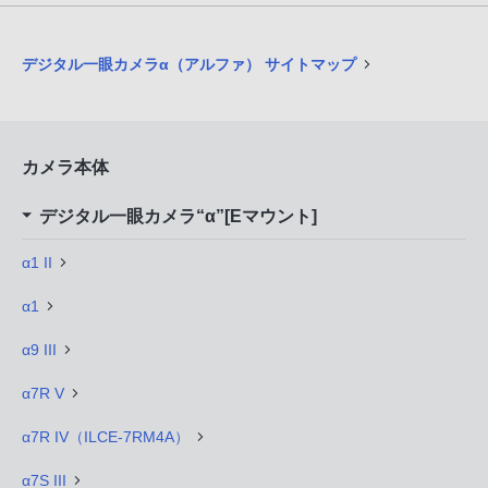
デジタル一眼カメラα（アルファ） サイトマップ
カメラ本体
デジタル一眼カメラ“α”[Eマウント]
α1 II
α1
α9 III
α7R V
α7R IV（ILCE-7RM4A）
α7S III