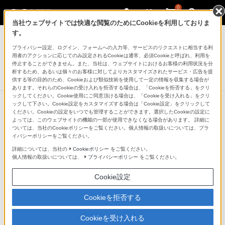
0
当社ウェブサイトでは快適な閲覧のためにCookieを利用しておりま
デジタル一眼カメラ α（アルファ）
す。
プライバシー設定、ログイン、フォームへの入力等、サービスのリクエストに相当する利
縦位置グリップ
用者のアクションに応じてのみ設定されるCookieは通常、必須Cookieと呼ばれ、利用を
VG-C2EM
停止することができません。また、当社は、ウェブサイトにおけるお客様の利用状況を分
析するため、あるいは個々のお客様に対してよりカスタマイズされたサービス・広告を提
生産完了
DISCONTINUED
供する等の目的のため、Cookieおよび類似技術を使用して一定の情報を収集する場合が
あります。それらのCookieの受け入れを拒否する場合は、「Cookieを拒否する」をクリ
ックしてください。Cookie使用にご同意頂ける場合は、「Cookieを受け入れる」をクリ
ックして下さい。Cookie設定をカスタマイズする場合は「Cookie設定」をクリックして
ください。Cookieの設定をいつでも管理することができます。選択したCookieの設定に
よっては、このウェブサイトの機能の一部が使用できなくなる場合があります。 詳細に
ついては、当社のCookieポリシーをご覧ください。個人情報の取扱いについては、プラ
イバシーポリシーをご覧ください。
詳細については、当社の
Cookieポリシー
をご覧ください。
個人情報の取扱いについては、
プライバシーポリシー
をご覧ください。
Cookie設定
Cookieを拒否する
Cookieを受け入れる