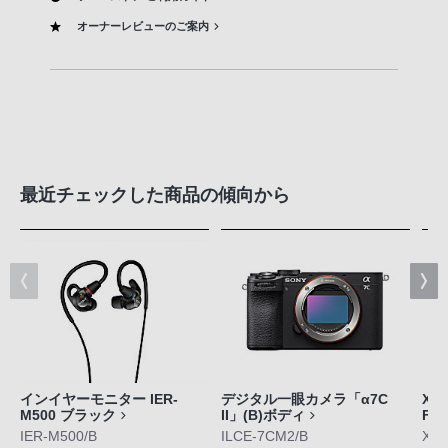
オーナーレビューのご案内
最近チェックした商品の傾向から
インイヤーモニター IER-
デジタル一眼カメラ「α7C
Xpe
M500 ブラック
II」(B)ボディ
FE
IER-M500/B
ILCE-7CM2/B
XQ-