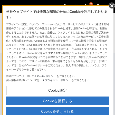
0
当社ウェブサイトでは快適な閲覧のためにCookieを利用しておりま
ゲーミングギア INZONE™（インゾーン）
す。
プライバシー設定、ログイン、フォームへの入力等、サービスのリクエストに相当する利
ゲーミングマウスパッド
用者のアクションに応じてのみ設定されるCookieは通常、必須Cookieと呼ばれ、利用を
INZONE Mat-F
停止することができません。また、当社は、ウェブサイトにおけるお客様の利用状況を分
析するため、あるいは個々のお客様に対してよりカスタマイズされたサービス・広告を提
新発売
NEW
供する等の目的のため、Cookieおよび類似技術を使用して一定の情報を収集する場合が
あります。それらのCookieの受け入れを拒否する場合は、「Cookieを拒否する」をクリ
ックしてください。Cookie使用にご同意頂ける場合は、「Cookieを受け入れる」をクリ
ックして下さい。Cookie設定をカスタマイズする場合は「Cookie設定」をクリックして
ください。Cookieの設定をいつでも管理することができます。選択したCookieの設定に
よっては、このウェブサイトの機能の一部が使用できなくなる場合があります。 詳細に
ついては、当社のCookieポリシーをご覧ください。個人情報の取扱いについては、プラ
イバシーポリシーをご覧ください。
詳細については、当社の
Cookieポリシー
をご覧ください。
個人情報の取扱いについては、
プライバシーポリシー
をご覧ください。
Cookie設定
Cookieを拒否する
Cookieを受け入れる