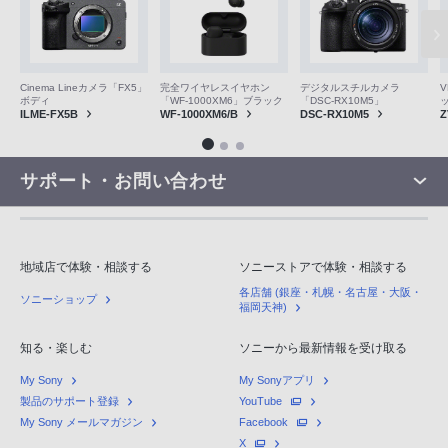
V
Cinema Lineカメラ「FX5」
完全ワイヤレスイヤホン
デジタルスチルカメラ
ボディ
「WF-1000XM6」ブラック
「DSC-RX10M5」
Z
ILME-FX5B
WF-1000XM6/B
DSC-RX10M5
サポート・お問い合わせ
地域店で体験・相談する
ソニーストアで体験・相談する
各店舗 (銀座・札幌・名古屋・大阪・
ソニーショップ
福岡天神)
知る・楽しむ
ソニーから最新情報を受け取る
My Sony
My Sonyアプリ
製品のサポート登録
YouTube
My Sony メールマガジン
Facebook
X