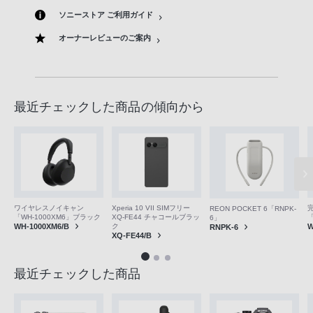
ソニーストア ご利用ガイド
オーナーレビューのご案内
最近チェックした商品の傾向から
ワイヤレスノイキャン
Xperia 10 VII SIMフリー
REON POCKET 6「RNPK-
「WH-1000XM6」ブラック
XQ-FE44 チャコールブラッ
「
6」
WH-1000XM6/B
ク
W
RNPK-6
XQ-FE44/B
最近チェックした商品