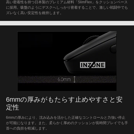
高い密着性を持つ日本製のプレミアム材料「SlimFlex」をクッションベース
に採用。吸盤のようにデスクへしっかり密着することで、激しい戦闘中でも
ズレなく高い安定性を維持します。
6mmの厚みがもたらす止めやすさと安
定性
6mmの厚みにより、沈み込みを活かした正確なコントロールと力強い停止
が可能になります。また、柔らかく厚めのクッションが長時間プレイでも手
首への負担を軽減します。