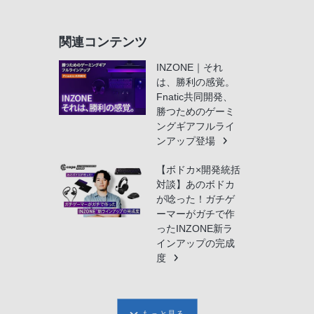
関連コンテンツ
INZONE｜それ
は、勝利の感覚。
Fnatic共同開発、
勝つためのゲーミ
ングギアフルライ
ンアップ登場
【ボドカ×開発統括
対談】あのボドカ
が唸った！ガチゲ
ーマーがガチで作
ったINZONE新ラ
インアップの完成
度
もっと見る