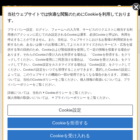
法人のお客様
当社ウェブサイトでは快適な閲覧のためにCookieを利用しておりま
す。
ラージセンサーカメラ
プライバシー設定、ログイン、フォームへの入力等、サービスのリクエストに相当する利
用者のアクションに応じてのみ設定されるCookieは通常、必須Cookieと呼ばれ、利用を
トップ
商品一覧
関連資料
事例紹介
停止することができません。また、当社は、ウェブサイトにおけるお客様の利用状況を分
析するため、あるいは個々のお客様に対してよりカスタマイズされたサービス・広告を提
アプリケーションソ
機器アップデートフ
テクニカルナレッジ
フトウェア
ァームウェア
供する等の目的のため、Cookieおよび類似技術を使用して一定の情報を収集する場合が
あります。それらのCookieの受け入れを拒否する場合は、「Cookieを拒否する」をクリ
ックしてください。Cookie使用にご同意頂ける場合は、「Cookieを受け入れる」をクリ
CineAlta 4Kカメラ
PMW-F5
ックして下さい。Cookie設定をカスタマイズする場合は「Cookie設定」をクリックして
詳細メニュー
ください。Cookieの設定をいつでも管理することができます。選択したCookieの設定に
よっては、このウェブサイトの機能の一部が使用できなくなる場合があります。 詳細に
対応商品・アクセサリー
ついては、当社のCookieポリシーをご覧ください。個人情報の取扱いについては、プラ
イバシーポリシーをご覧ください。
詳細については、当社の
Cookieポリシー
をご覧ください。
個人情報の取扱いについては、
プライバシーポリシー
をご覧ください。
カムコーダー用周辺機器・アクセサリー
Cookie設定
記録メディア関連
ショルダーアダプター
Cookieを拒否する
ソフトウェア / ライセンス
Cookieを受け入れる
バッテリー / 電源関連