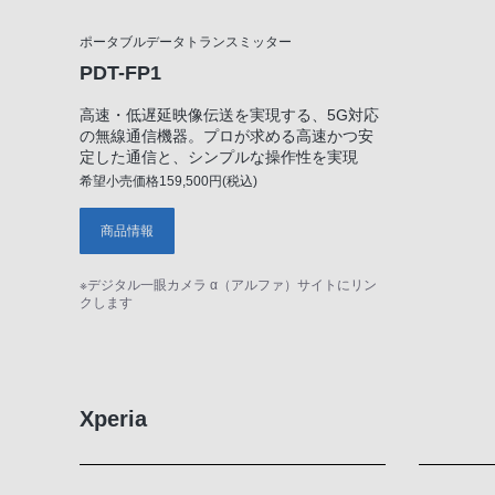
ポータブルデータトランスミッター
PDT-FP1
高速・低遅延映像伝送を実現する、5G対応
の無線通信機器。プロが求める高速かつ安
定した通信と、シンプルな操作性を実現
希望小売価格159,500円(税込)
商品情報
※デジタル一眼カメラ α（アルファ）サイトにリン
クします
Xperia