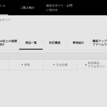
ショ
総合サポート・お問
ご購入検討
い合わせ
セサリー
ion社との連携
機器アップ
商品一覧
対応機器
事例紹介
紹介
ファームウ
対応商品・
特長
主な仕様
アクセサリー