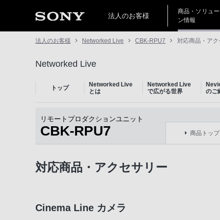
商品・ソリュー
法人のお客様
ン情報
法人のお客様
Networked Live
CBK-RPU7
対応商品・アク
Networked Live
Networked Live
Networked Live
Nev
トップ
とは
で広がる世界
のご
リモートプロダクションユニット
CBK-RPU7
商品トップ
対応商品・アクセサリー
Cinema Line カメラ