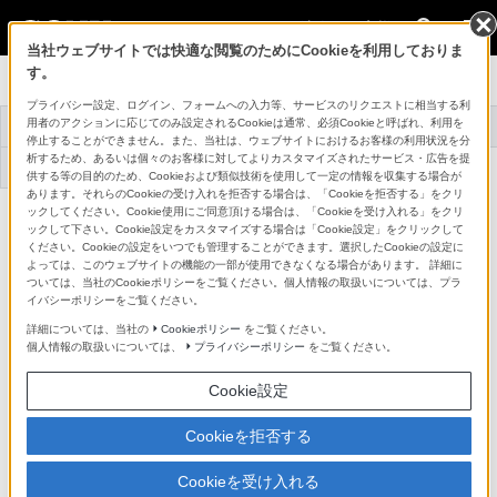
法人のお客様
当社ウェブサイトでは快適な閲覧のためにCookieを利用しておりま
す。
プロオーディオ
プライバシー設定、ログイン、フォームへの入力等、サービスのリクエストに相当する利
用者のアクションに応じてのみ設定されるCookieは通常、必須Cookieと呼ばれ、利用を
トップ
商品一覧
アクセサリー
事例紹介
停止することができません。また、当社は、ウェブサイトにおけるお客様の利用状況を分
析するため、あるいは個々のお客様に対してよりカスタマイズされたサービス・広告を提
機器アップデート
サポート・お問い合
ファームウェア
わせ
供する等の目的のため、Cookieおよび類似技術を使用して一定の情報を収集する場合が
あります。それらのCookieの受け入れを拒否する場合は、「Cookieを拒否する」をクリ
ックしてください。Cookie使用にご同意頂ける場合は、「Cookieを受け入れる」をクリ
UHFアンテナ
AN-820
ックして下さい。Cookie設定をカスタマイズする場合は「Cookie設定」をクリックして
詳細メニュー
ください。Cookieの設定をいつでも管理することができます。選択したCookieの設定に
よっては、このウェブサイトの機能の一部が使用できなくなる場合があります。 詳細に
主な仕様
ついては、当社のCookieポリシーをご覧ください。個人情報の取扱いについては、プラ
イバシーポリシーをご覧ください。
詳細については、当社の
Cookieポリシー
をご覧ください。
●：対応
-：該当なし
個人情報の取扱いについては、
プライバシーポリシー
をご覧ください。
Cookie設定
Cookieを拒否する
仕様書・外形寸法図(18KB／PDF)
Cookieを受け入れる