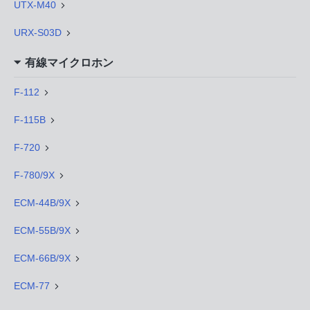
UTX-M40
URX-S03D
有線マイクロホン
F-112
F-115B
F-720
F-780/9X
ECM-44B/9X
ECM-55B/9X
ECM-66B/9X
ECM-77