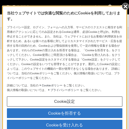
法人のお客様
当社ウェブサイトでは快適な閲覧のためにCookieを利用しておりま
す。
プロオーディオ
プライバシー設定、ログイン、フォームへの入力等、サービスのリクエストに相当する利
用者のアクションに応じてのみ設定されるCookieは通常、必須Cookieと呼ばれ、利用を
トップ
商品一覧
アクセサリー
事例紹介
停止することができません。また、当社は、ウェブサイトにおけるお客様の利用状況を分
析するため、あるいは個々のお客様に対してよりカスタマイズされたサービス・広告を提
機器アップデート
サポート・お問い合
ファームウェア
わせ
供する等の目的のため、Cookieおよび類似技術を使用して一定の情報を収集する場合が
あります。それらのCookieの受け入れを拒否する場合は、「Cookieを拒否する」をクリ
ックしてください。Cookie使用にご同意頂ける場合は、「Cookieを受け入れる」をクリ
DCパワーサプライ
DC-78
ックして下さい。Cookie設定をカスタマイズする場合は「Cookie設定」をクリックして
詳細メニュー
ください。Cookieの設定をいつでも管理することができます。選択したCookieの設定に
よっては、このウェブサイトの機能の一部が使用できなくなる場合があります。 詳細に
ついては、当社のCookieポリシーをご覧ください。個人情報の取扱いについては、プラ
イバシーポリシーをご覧ください。
詳細については、当社の
Cookieポリシー
をご覧ください。
個人情報の取扱いについては、
プライバシーポリシー
をご覧ください。
Cookie設定
Cookieを拒否する
Cookieを受け入れる