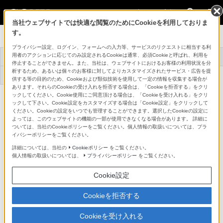
法人のお客様
当社ウェブサイトでは快適な閲覧のためにCookieを利用しておりま
す。
プロオーディオ
プライバシー設定、ログイン、フォームへの入力等、サービスのリクエストに相当する利
用者のアクションに応じてのみ設定されるCookieは通常、必須Cookieと呼ばれ、利用を
トップ
商品一覧
アクセサリー
事例紹介
停止することができません。また、当社は、ウェブサイトにおけるお客様の利用状況を分
析するため、あるいは個々のお客様に対してよりカスタマイズされたサービス・広告を提
機器アップデート
サポート・お問い合
ファームウェア
わせ
供する等の目的のため、Cookieおよび類似技術を使用して一定の情報を収集する場合が
あります。それらのCookieの受け入れを拒否する場合は、「Cookieを拒否する」をクリ
ックしてください。Cookie使用にご同意頂ける場合は、「Cookieを受け入れる」をクリ
デジタルワイヤレスアダプター
DWA-SLAU1
ックして下さい。Cookie設定をカスタマイズする場合は「Cookie設定」をクリックして
詳細メニュー
ください。Cookieの設定をいつでも管理することができます。選択したCookieの設定に
よっては、このウェブサイトの機能の一部が使用できなくなる場合があります。 詳細に
対応商品・アクセサリー
ついては、当社のCookieポリシーをご覧ください。個人情報の取扱いについては、プラ
イバシーポリシーをご覧ください。
詳細については、当社の
Cookieポリシー
をご覧ください。
個人情報の取扱いについては、
プライバシーポリシー
をご覧ください。
デジタルワイヤレス（DWXシリーズ）
Cookie設定
ショルダーカムコーダー
Cookieを拒否する
デジタルワイヤレス（DWXシリーズ）
Cookieを受け入れる