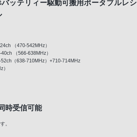
形バッテリィー駆動可搬用ポータブルレ
ル
h （470-542MHz）
h （566-638MHz）
（638-710MHz）+710-714MHz
Hz）
同時受信可能
です。