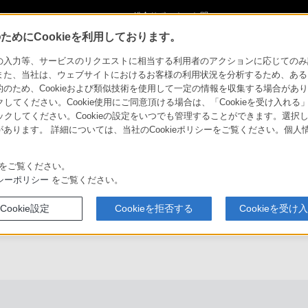
ショ
総合サポート・お問
ご購入検討
い合わせ
めにCookieを利用しております。
クセサリー
力等、サービスのリクエストに相当する利用者のアクションに応じてのみ設定され
また、当社は、ウェブサイトにおけるお客様の利用状況を分析するため、ある
ため、Cookieおよび類似技術を使用して一定の情報を収集する場合がありま
クしてください。Cookie使用にご同意頂ける場合は、「Cookieを受け入れる
リックしてください。Cookieの設定をいつでも管理することができます。選択し
機器アップデート
ファームウェア
あります。 詳細については、当社のCookieポリシーをご覧ください。個
をご覧ください。
シーポリシー
をご覧ください。
対応
商品トップ
特長
主な仕様
アク
Cookie設定
Cookieを拒否する
Cookieを受け