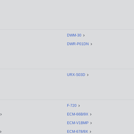
DWM-30
DWR-P01DN
URX-S03D
F-720
ECM-66B/9X
ECM-V1BMP
ECM-678/9X