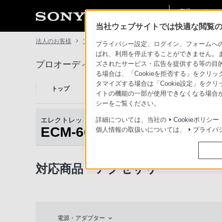
商品・ソリュー
法人のお客様
ン情報
当社ウェブサイトでは快適な閲覧のた
法人のお客様
プロオーディオ
ECM-66B/9X
対応商品・ア
プライバシー設定、ログイン、フォームへの入
ばれ、利用を停止することができません。
プロオーディオ
ズされたサービス・広告を提供する等の目的の
る場合は、「Cookieを拒否する」をクリッ
タマイズする場合は「Cookie設定」をク
トップ
商品一覧
アクセサリー
事例紹介
イトの機能の一部が使用できなくなる場合が
シーをご覧ください。
エレクトレットコンデンサーマイクロホン
詳細については、当社の
Cookieポリシー
ECM-66B/9X
個人情報の取扱いについては、
プライバ
対応商品・アクセサリー
電源・アダプター