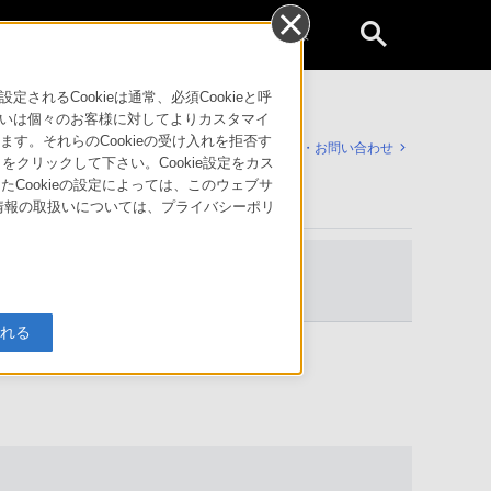
個人のお客様
るCookieは通常、必須Cookieと呼
いは個々のお客様に対してよりカスタマイ
す。それらのCookieの受け入れを拒否す
サポート・お問い合わせ
」をクリックして下さい。Cookie設定をカス
たCookieの設定によっては、このウェブサ
人情報の取扱いについては、プライバシーポリ
商品・
関連資料
セサリー
入れる