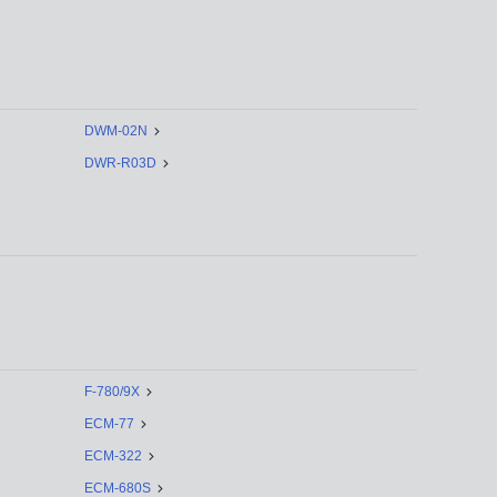
DWM-02N
DWR-R03D
F-780/9X
ECM-77
ECM-322
ECM-680S