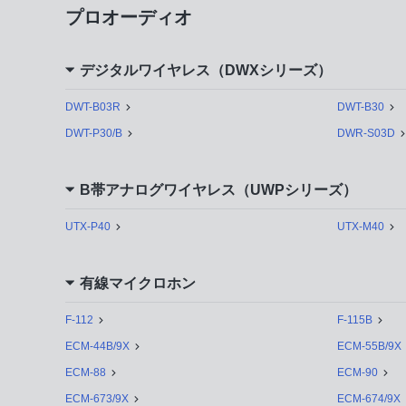
プロオーディオ
デジタルワイヤレス（DWXシリーズ）
DWT-B03R
DWT-B30
DWT-P30/B
DWR-S03D
B帯アナログワイヤレス（UWPシリーズ）
UTX-P40
UTX-M40
有線マイクロホン
F-112
F-115B
ECM-44B/9X
ECM-55B/9X
ECM-88
ECM-90
ECM-673/9X
ECM-674/9X