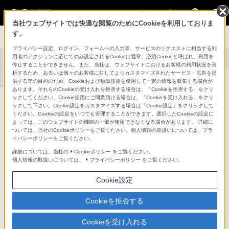
法人のお客様
当社ウェブサイトでは快適な閲覧のためにCookieを利用しておりま
す。
プロオーディオ
プライバシー設定、ログイン、フォームへの入力等、サービスのリクエストに相当する利
用者のアクションに応じてのみ設定されるCookieは通常、必須Cookieと呼ばれ、利用を
トップ
商品一覧
アクセサリー
事例紹介
停止することができません。また、当社は、ウェブサイトにおけるお客様の利用状況を分
析するため、あるいは個々のお客様に対してよりカスタマイズされたサービス・広告を提
機器アップデート
サポート・お問い合
ファームウェア
わせ
供する等の目的のため、Cookieおよび類似技術を使用して一定の情報を収集する場合が
あります。それらのCookieの受け入れを拒否する場合は、「Cookieを拒否する」をクリ
ックしてください。Cookie使用にご同意頂ける場合は、「Cookieを受け入れる」をクリ
エレクトレットコンデンサーマイクロホン
ECM-680S
ックして下さい。Cookie設定をカスタマイズする場合は「Cookie設定」をクリックして
詳細メニュー
ください。Cookieの設定をいつでも管理することができます。選択したCookieの設定に
よっては、このウェブサイトの機能の一部が使用できなくなる場合があります。 詳細に
主な仕様
ついては、当社のCookieポリシーをご覧ください。個人情報の取扱いについては、プラ
イバシーポリシーをご覧ください。
詳細については、当社の
Cookieポリシー
をご覧ください。
●：対応
-：該当なし
個人情報の取扱いについては、
プライバシーポリシー
をご覧ください。
Cookie設定
Cookieを拒否する
仕様書・外形寸法図(33KB／PDF)
Cookieを受け入れる