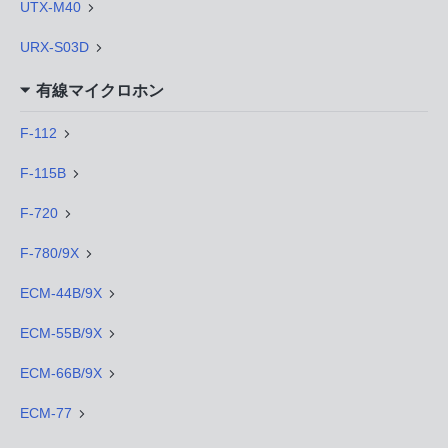
UTX-M40
URX-S03D
有線マイクロホン
F-112
F-115B
F-720
F-780/9X
ECM-44B/9X
ECM-55B/9X
ECM-66B/9X
ECM-77