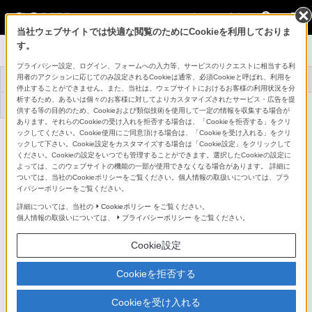
法人のお客様
当社ウェブサイトでは快適な閲覧のためにCookieを利用しておりま
す。
プロオーディオ
プライバシー設定、ログイン、フォームへの入力等、サービスのリクエストに相当する利
用者のアクションに応じてのみ設定されるCookieは通常、必須Cookieと呼ばれ、利用を
トップ
商品一覧
アクセサリー
事例紹介
停止することができません。また、当社は、ウェブサイトにおけるお客様の利用状況を分
析するため、あるいは個々のお客様に対してよりカスタマイズされたサービス・広告を提
機器アップデート
サポート・お問い合
ファームウェア
わせ
供する等の目的のため、Cookieおよび類似技術を使用して一定の情報を収集する場合が
あります。それらのCookieの受け入れを拒否する場合は、「Cookieを拒否する」をクリ
ックしてください。Cookie使用にご同意頂ける場合は、「Cookieを受け入れる」をクリ
縦型シングルクリップ
SAD-V88B
ックして下さい。Cookie設定をカスタマイズする場合は「Cookie設定」をクリックして
詳細メニュー
ください。Cookieの設定をいつでも管理することができます。選択したCookieの設定に
よっては、このウェブサイトの機能の一部が使用できなくなる場合があります。 詳細に
ついては、当社のCookieポリシーをご覧ください。個人情報の取扱いについては、プラ
イバシーポリシーをご覧ください。
詳細については、当社の
Cookieポリシー
をご覧ください。
個人情報の取扱いについては、
プライバシーポリシー
をご覧ください。
Cookie設定
Cookieを拒否する
Cookieを受け入れる