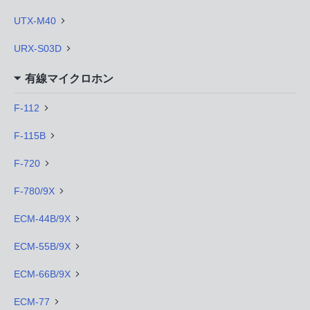
UTX-M40
URX-S03D
有線マイクロホン
F-112
F-115B
F-720
F-780/9X
ECM-44B/9X
ECM-55B/9X
ECM-66B/9X
ECM-77