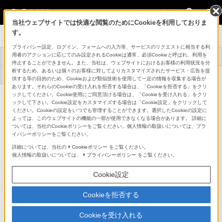
法人のお客様
当社ウェブサイトでは快適な閲覧のためにCookieを利用しておりま
す。
プロオーディオ
プライバシー設定、ログイン、フォームへの入力等、サービスのリクエストに相当する利
用者のアクションに応じてのみ設定されるCookieは通常、必須Cookieと呼ばれ、利用を
トップ
商品一覧
アクセサリー
事例紹介
停止することができません。また、当社は、ウェブサイトにおけるお客様の利用状況を分
析するため、あるいは個々のお客様に対してよりカスタマイズされたサービス・広告を提
機器アップデート
サポート・お問い合
ファームウェア
わせ
供する等の目的のため、Cookieおよび類似技術を使用して一定の情報を収集する場合が
あります。それらのCookieの受け入れを拒否する場合は、「Cookieを拒否する」をクリ
ックしてください。Cookie使用にご同意頂ける場合は、「Cookieを受け入れる」をクリ
ワイヤレスマイクロホンパッケージ
UWP-D12
ックして下さい。Cookie設定をカスタマイズする場合は「Cookie設定」をクリックして
詳細メニュー
ください。Cookieの設定をいつでも管理することができます。選択したCookieの設定に
よっては、このウェブサイトの機能の一部が使用できなくなる場合があります。 詳細に
ついては、当社のCookieポリシーをご覧ください。個人情報の取扱いについては、プラ
イバシーポリシーをご覧ください。
詳細については、当社の
Cookieポリシー
をご覧ください。
個人情報の取扱いについては、
プライバシーポリシー
をご覧ください。
Cookie設定
Cookieを拒否する
Cookieを受け入れる