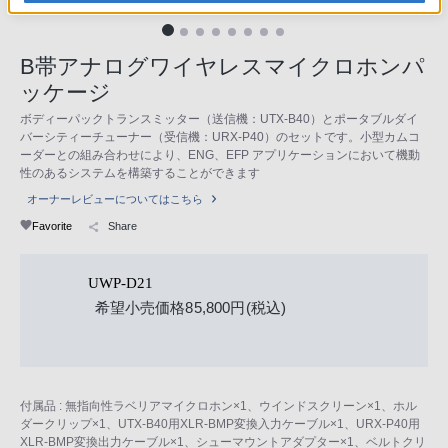
B帯アナログワイヤレスマイクロホンパ
ッケージ
ボディーパックトランスミッター（送信機：UTX-B40）とポータブルダイ
バーシティーチューナー（受信機：URX-P40）のセットです。小型カムコ
ーダーとの組み合わせにより、ENG、EFP アプリケーションにおいて機動
性のあるシステムを構築することができます
オーナーレビューについてはこちら
Favorite
Share
UWP-D21
希望小売価格85,800円(税込)
付属品 : 無指向性ラベリアマイクロホン×1、ウインドスクリーン×1、ホル
ダークリップ×1、UTX-B40用XLR-BMP変換入力ケーブル×1、URX-P40用
XLR-BMP変換出力ケーブル×1、シューマウントアダプター×1、ベルトクリ