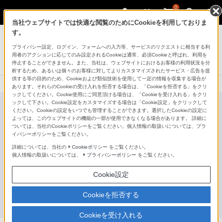
0
当社ウェブサイトでは快適な閲覧のためにCookieを利用しておりま
プロフェッショナルカムコーダー
す。
プライバシー設定、ログイン、フォームへの入力等、サービスのリクエストに相当する利
B帯アナログワイヤレスマイクロホンパッケージ
用者のアクションに応じてのみ設定されるCookieは通常、必須Cookieと呼ばれ、利用を
UWP-D21
停止することができません。また、当社は、ウェブサイトにおけるお客様の利用状況を分
析するため、あるいは個々のお客様に対してよりカスタマイズされたサービス・広告を提
供する等の目的のため、Cookieおよび類似技術を使用して一定の情報を収集する場合が
あります。それらのCookieの受け入れを拒否する場合は、「Cookieを拒否する」をクリ
ックしてください。Cookie使用にご同意頂ける場合は、「Cookieを受け入れる」をクリ
ックして下さい。Cookie設定をカスタマイズする場合は「Cookie設定」をクリックして
ください。Cookieの設定をいつでも管理することができます。選択したCookieの設定に
よっては、このウェブサイトの機能の一部が使用できなくなる場合があります。 詳細に
ついては、当社のCookieポリシーをご覧ください。個人情報の取扱いについては、プラ
イバシーポリシーをご覧ください。
詳細については、当社の
Cookieポリシー
をご覧ください。
個人情報の取扱いについては、
プライバシーポリシー
をご覧ください。
Cookie設定
Cookieを拒否する
Cookieを受け入れる