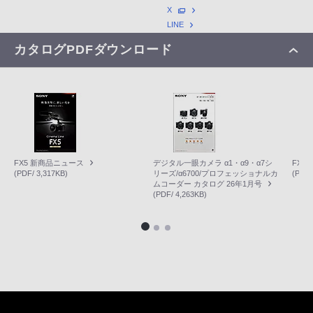
X
LINE
カタログPDFダウンロード
FX5 新商品ニュース
デジタル一眼カメラ α1・α9・α7シ
FX2
(PDF/ 3,317KB)
リーズ/α6700/プロフェッショナルカ
(PDF/
ムコーダー カタログ 26年1月号
(PDF/ 4,263KB)