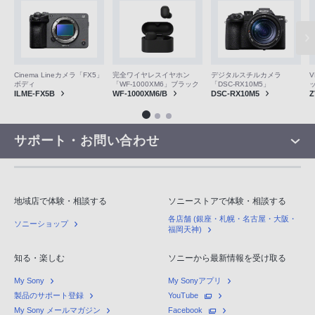
V
Cinema Lineカメラ「FX5」
完全ワイヤレスイヤホン
デジタルスチルカメラ
ボディ
「WF-1000XM6」ブラック
「DSC-RX10M5」
Z
ILME-FX5B
WF-1000XM6/B
DSC-RX10M5
サポート・お問い合わせ
地域店で体験・相談する
ソニーストアで体験・相談する
各店舗 (銀座・札幌・名古屋・大阪・
ソニーショップ
福岡天神)
知る・楽しむ
ソニーから最新情報を受け取る
My Sony
My Sonyアプリ
製品のサポート登録
YouTube
My Sony メールマガジン
Facebook