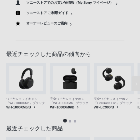
ソニーストアでのお買い物情報（My Sony マイページ）
ソニーストア ご利用ガイド
オーナーレビューのご案内
最近チェックした商品の傾向から
ワイヤレスノイキャン
完全ワイヤレスイヤホン
完全ワイヤレスイヤホン
I
「WH-1000XM6」ブラック
「WF-1000XM6」ブラック
「LinkBuds Clip」ブラック
I
WH-1000XM6/B
WF-1000XM6/B
WF-LC900/B
最近チェックした商品