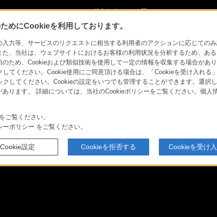
ショ
総合サポート・お問
ご購入検討
い合わせ
めにCookieを利用しております。
力等、サービスのリクエストに相当する利用者のアクションに応じてのみ設定され
セミナー・イベント
導入事例
Q&A
お知らせ
サポー
また、当社は、ウェブサイトにおけるお客様の利用状況を分析するため、ある
ため、Cookieおよび類似技術を使用して一定の情報を収集する場合がありま
クしてください。Cookie使用にご同意頂ける場合は、「Cookieを受け入れる
カメラ
導入事例
価格・トライアル
リックしてください。Cookieの設定をいつでも管理することができます。選択し
あります。 詳細については、当社のCookieポリシーをご覧ください。個
をご覧ください。
シーポリシー
をご覧ください。
Cookie設定
Cookieを拒否する
Cookieを受け