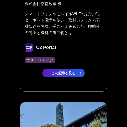
株式会社京都放送 様
スマートフォンやモバイルWi-Fiなどのイン
ターネット環境を使い、取材カメラから素
材伝送を体験。手ごたえを感じた、即時性
の向上と機材の省力化とは。
C3 Portal
放送・メディア
この記事を見る