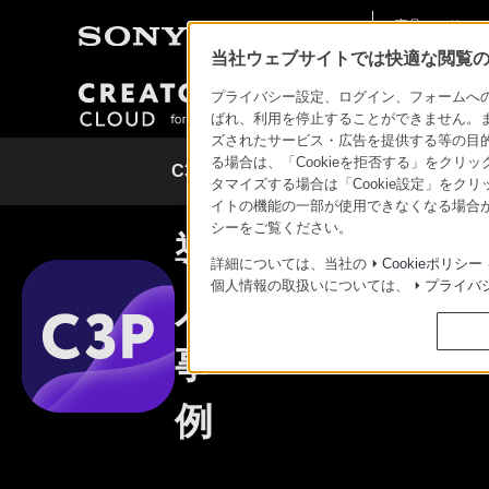
商品・ソリュー
法人のお客様
ン情報
当社ウェブサイトでは快適な閲覧のた
プライバシー設定、ログイン、フォームへの入
ラインアップ
ばれ、利用を停止することができません。
ズされたサービス・広告を提供する等の目的の
る場合は、「Cookieを拒否する」をクリッ
C3 Portalとは
対応デバイス・
タマイズする場合は「Cookie設定」をク
イトの機能の一部が使用できなくなる場合が
シーをご覧ください。
導
詳細については、当社の
Cookieポリシー
個人情報の取扱いについては、
プライバ
入
事
例