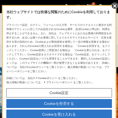
0
当社ウェブサイトでは快適な閲覧のためにCookieを利用しておりま
す。
記録メディア
プライバシー設定、ログイン、フォームへの入力等、サービスのリクエストに相当する利
用者のアクションに応じてのみ設定されるCookieは通常、必須Cookieと呼ばれ、利用を
商品一覧：XQDメモリーカード
停止することができません。また、当社は、ウェブサイトにおけるお客様の利用状況を分
析するため、あるいは個々のお客様に対してよりカスタマイズされたサービス・広告を提
供する等の目的のため、Cookieおよび類似技術を使用して一定の情報を収集する場合が
あります。それらのCookieの受け入れを拒否する場合は、「Cookieを拒否する」をクリ
ックしてください。Cookie使用にご同意頂ける場合は、「Cookieを受け入れる」をクリ
ックして下さい。Cookie設定をカスタマイズする場合は「Cookie設定」をクリックして
ください。Cookieの設定をいつでも管理することができます。選択したCookieの設定に
よっては、このウェブサイトの機能の一部が使用できなくなる場合があります。 詳細に
ついては、当社のCookieポリシーをご覧ください。個人情報の取扱いについては、プラ
イバシーポリシーをご覧ください。
詳細については、当社の
Cookieポリシー
をご覧ください。
個人情報の取扱いについては、
プライバシーポリシー
をご覧ください。
Cookie設定
Cookieを拒否する
Cookieを受け入れる