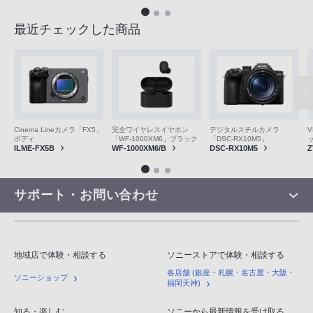
最近チェックした商品
V
Cinema Lineカメラ「FX5」
完全ワイヤレスイヤホン
デジタルスチルカメラ
ボディ
「WF-1000XM6」ブラック
「DSC-RX10M5」
Z
ILME-FX5B
WF-1000XM6/B
DSC-RX10M5
サポート・お問い合わせ
地域店で体験・相談する
ソニーストアで体験・相談する
各店舗 (銀座・札幌・名古屋・大阪・
ソニーショップ
福岡天神)
知る・楽しむ
ソニーから最新情報を受け取る