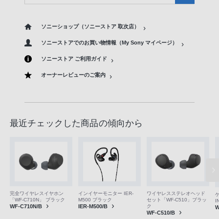
ソニーショップ（ソニーストア 取次店）
ソニーストアでのお買い物情報（My Sony マイページ）
ソニーストア ご利用ガイド
オーナーレビューのご案内
最近チェックした商品の傾向から
完全ワイヤレスイヤホン
インイヤーモニター IER-
ワイヤレスステレオヘッド
「WF-C710N」 ブラック
M500 ブラック
セット「WF-C510」ブラッ
I
WF-C710N/B
IER-M500/B
ク
W
WF-C510/B