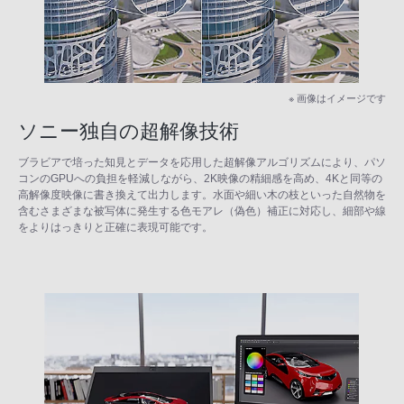
※ 画像はイメージです
ソニー独自の超解像技術
ブラビアで培った知見とデータを応用した超解像アルゴリズムにより、パソ
コンのGPUへの負担を軽減しながら、2K映像の精細感を高め、4Kと同等の
高解像度映像に書き換えて出力します。水面や細い木の枝といった自然物を
含むさまざまな被写体に発生する色モアレ（偽色）補正に対応し、細部や線
をよりはっきりと正確に表現可能です。