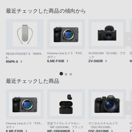
最近チェックした商品の傾向から
VLOGCAM「ZV-1M2」ブラ
Cinema Lineカメラ「FX5」
REON POCKET 6「RNPK-
ック
ボディ
「
6」
ZV-1M2/B
ILME-FX5B
W
RNPK-6
最近チェックした商品
V
Cinema Lineカメラ「FX5」
完全ワイヤレスイヤホン
デジタルスチルカメラ
ボディ
「WF-1000XM6」ブラック
「DSC-RX10M5」
Z
ILME-FX5B
WF-1000XM6/B
DSC-RX10M5