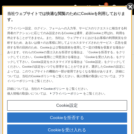
0
当社ウェブサイトでは快適な閲覧のためにCookieを利用しておりま
空間再現ディスプレイ（Spatial Reality
す。
Display）
プライバシー設定、ログイン、フォームへの入力等、サービスのリクエストに相当する利
用者のアクションに応じてのみ設定されるCookieは通常、必須Cookieと呼ばれ、利用を
空間再現ディスプレイ
停止することができません。また、当社は、ウェブサイトにおけるお客様の利用状況を分
ELF-SR2
析するため、あるいは個々のお客様に対してよりカスタマイズされたサービス・広告を提
供する等の目的のため、Cookieおよび類似技術を使用して一定の情報を収集する場合が
あります。それらのCookieの受け入れを拒否する場合は、「Cookieを拒否する」をクリ
ックしてください。Cookie使用にご同意頂ける場合は、「Cookieを受け入れる」をクリ
ックして下さい。Cookie設定をカスタマイズする場合は「Cookie設定」をクリックして
ください。Cookieの設定をいつでも管理することができます。選択したCookieの設定に
次の特長へ
よっては、このウェブサイトの機能の一部が使用できなくなる場合があります。 詳細に
ついては、当社のCookieポリシーをご覧ください。個人情報の取扱いについては、プラ
まるでそこに実物があるかのような3D
イバシーポリシーをご覧ください。
空間映像
詳細については、当社の
Cookieポリシー
をご覧ください。
個人情報の取扱いについては、
プライバシーポリシー
をご覧ください。
Cookie設定
Cookieを拒否する
Cookieを受け入れる