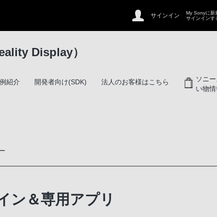
My Sonyに
サインイン
サインインす
ity Display）
ソニー
例紹介
開発者向け(SDK)
法人のお客様はこちら
い物情
ー
映像
イン＆専用アプリ
リ