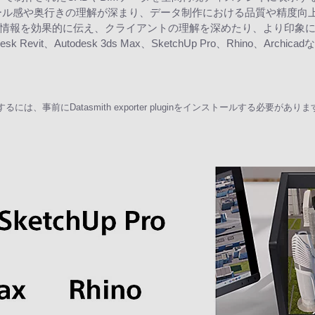
ール感や奥行きの理解が深まり、データ制作における品質や精度向
を効果的に伝え、クライアントの理解を深めたり、より印象に残すことが可
vit、Autodesk 3ds Max、SketchUp Pro、Rhino、Archica
、事前にDatasmith exporter pluginをインストールする必要が