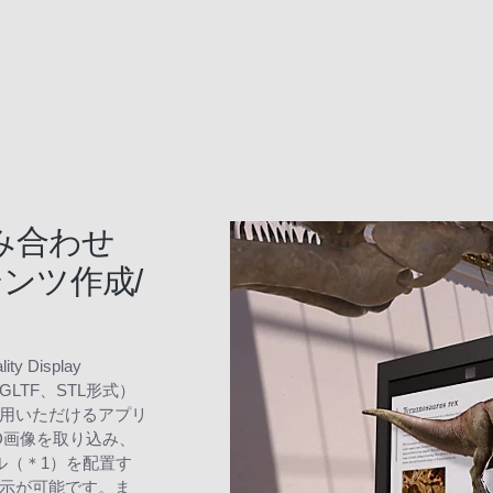
み合わせ
ンツ作成/
 Display
GLTF、STL形式）
用いただけるアプリ
D画像を取り込み、
ル（＊1）を配置す
示が可能です。ま